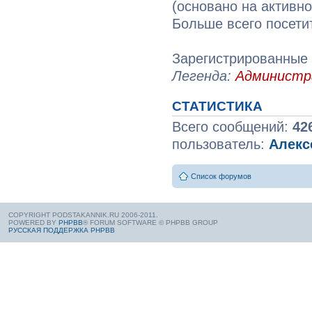
(основано на активн
Больше всего посети
Зарегистрированные 
Легенда:
Админист
СТАТИСТИКА
Всего сообщений:
42
пользователь:
Алекс
Список форумов
COPYRIGHT PODSTAKANNIK.RU 2006-2011.
POWERED BY
PHPBB
® FORUM SOFTWARE © PHPBB GROUP
РУССКАЯ ПОДДЕРЖКА PHPBB