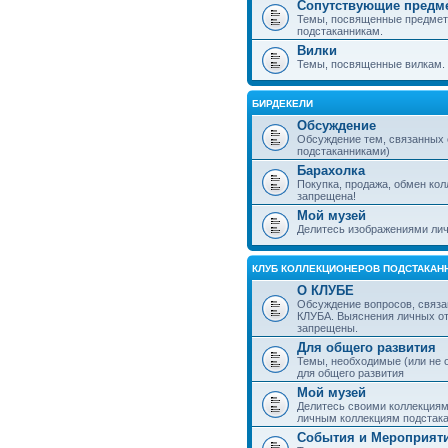
Сопутствующие предм
Темы, посвященные предмет
подстаканникам.
Вилки
Темы, посвященные вилкам.
БИРДЕКЕЛИ
Обсуждение
Обсуждение тем, связанных
подстаканниками)
Барахолка
Покупка, продажа, обмен ко
запрещена!
Мой музей
Делитесь изображениями лич
КЛУБ КОЛЛЕКЦИОНЕРОВ ПОДСТАКАН
О КЛУБЕ
Обсуждение вопросов, связа
КЛУБА. Выяснения личных о
запрещены.
Для общего развития
Темы, необходимые (или не 
для общего развития
Мой музей
Делитесь своими коллекция
личным коллекциям подстака
События и Мероприят