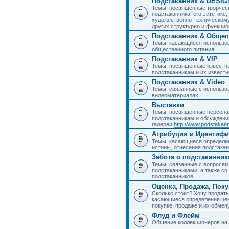
Подстаканник & DESIG
Темы, посвященные творчес
подстаканника, его эстетике,
художественно-техническому
других структурно и функци
Подстаканник & Общеп
Темы, касающиеся использов
общественного питания
Подстаканник & VIP
Темы, посвященные известны
подстаканникам и их извест
Подстаканник & Video
Темы, связанные с использо
видеоматериалах
Выставки
Темы, посвященные персона
подстаканникам и обсуждени
галереи
http://www.podstakann
Атрибуция и Идентиф
Темы, касающиеся определен
истины, отнесения подстакан
Забота о подстаканник
Темы, связанные с вопросами
подстаканниками, а также с
подстаканников
Оценка, Продажа, Пок
Сколько стоит? Хочу продать
касающиеся определения цен
покупке, продаже и их обмену
Флуд и Флейм
Общение коллекционеров на 