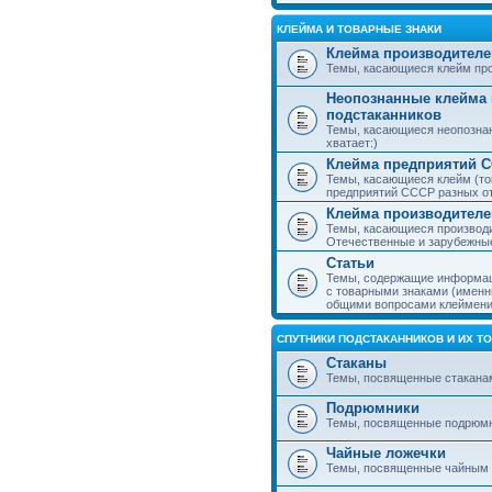
КЛЕЙМА И ТОВАРНЫЕ ЗНАКИ
Клейма производителе
Темы, касающиеся клейм про
Неопознанные клейма 
подстаканников
Темы, касающиеся неопознан
хватает:)
Клейма предприятий 
Темы, касающиеся клейм (то
предприятий СССР разных о
Клейма производителе
Темы, касающиеся производи
Отечественные и зарубежные
Статьи
Темы, содержащие информаци
с товарными знаками (именн
общими вопросами клеймени
СПУТНИКИ ПОДСТАКАННИКОВ И ИХ Т
Стаканы
Темы, посвященные стакана
Подрюмники
Темы, посвященные подрюм
Чайные ложечки
Темы, посвященные чайным 