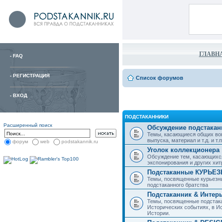
ГЛАВН
-
FAQ
-
РЕГИСТРАЦИЯ
Список форумов
-
ВХОД
ПОДСТАКАННИКИ
Расширенный поиск
Обсуждение подстакан
Темы, касающиеся общих воп
выпуска, материал и т.д. и т.п.
форум
web
podstakannik.ru
Уголок коллекционера
Обсуждение тем, касающихся
экспонирования и других хи
Подстаканные КУРЬЕ
Темы, посвященные курьезн
подстаканного братства
Подстаканник & Интер
Темы, посвященные подстака
Исторических событиях, в И
Истории.