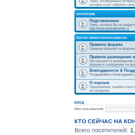
Темы, посвященные интерес
которые стоит обратить свое
ЭКСКЛЮЗИВ
Подстаканники
Темы, которых Вы не найдет
http://www.podstakannik.ru
ПОРТАЛ WWW.PODSTAKANNIK.RU
Правила форума
Правила общения на форуме
Правила размещения и
Инструкция по размещению ф
форума в сообщениях на фо
Благодарности & Позд
Поздравляем и Благодарим 
О портале
Предложения, ошибки и все п
его разделов
ВХОД
Имя пользователя:
КТО СЕЙЧАС НА К
Всего посетителей:
1