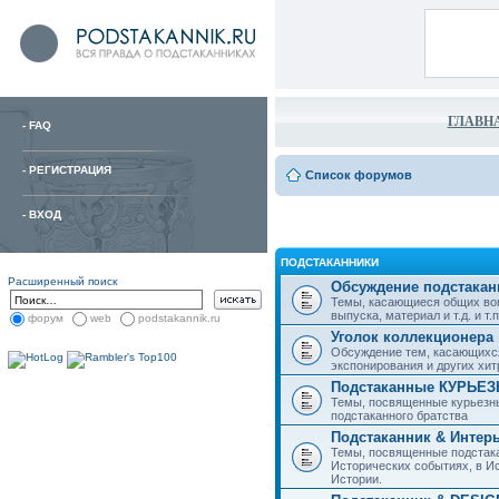
ГЛАВН
-
FAQ
-
РЕГИСТРАЦИЯ
Список форумов
-
ВХОД
ПОДСТАКАННИКИ
Расширенный поиск
Обсуждение подстакан
Темы, касающиеся общих воп
выпуска, материал и т.д. и т.п.
форум
web
podstakannik.ru
Уголок коллекционера
Обсуждение тем, касающихся
экспонирования и других хи
Подстаканные КУРЬЕ
Темы, посвященные курьезн
подстаканного братства
Подстаканник & Интер
Темы, посвященные подстака
Исторических событиях, в И
Истории.