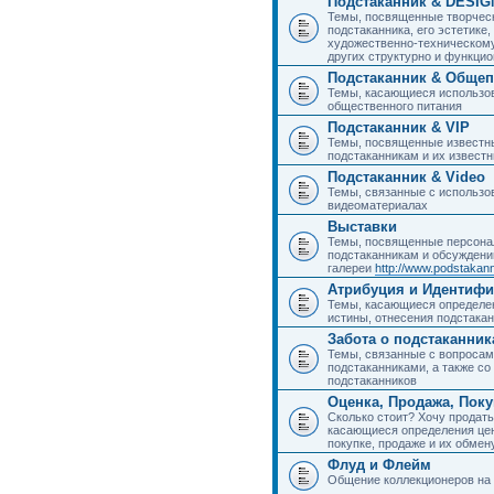
Подстаканник & DESIG
Темы, посвященные творчес
подстаканника, его эстетике,
художественно-техническому
других структурно и функци
Подстаканник & Общеп
Темы, касающиеся использов
общественного питания
Подстаканник & VIP
Темы, посвященные известны
подстаканникам и их извест
Подстаканник & Video
Темы, связанные с использо
видеоматериалах
Выставки
Темы, посвященные персона
подстаканникам и обсуждени
галереи
http://www.podstakann
Атрибуция и Идентиф
Темы, касающиеся определен
истины, отнесения подстакан
Забота о подстаканник
Темы, связанные с вопросами
подстаканниками, а также с
подстаканников
Оценка, Продажа, Пок
Сколько стоит? Хочу продать
касающиеся определения цен
покупке, продаже и их обмену
Флуд и Флейм
Общение коллекционеров на 