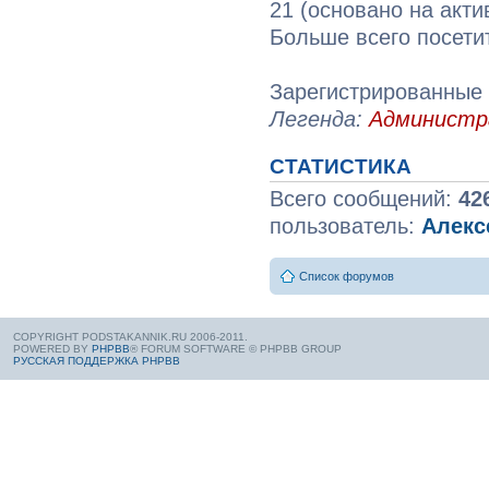
21 (основано на акти
Больше всего посети
Зарегистрированные 
Легенда:
Админист
СТАТИСТИКА
Всего сообщений:
42
пользователь:
Алекс
Список форумов
COPYRIGHT PODSTAKANNIK.RU 2006-2011.
POWERED BY
PHPBB
® FORUM SOFTWARE © PHPBB GROUP
РУССКАЯ ПОДДЕРЖКА PHPBB