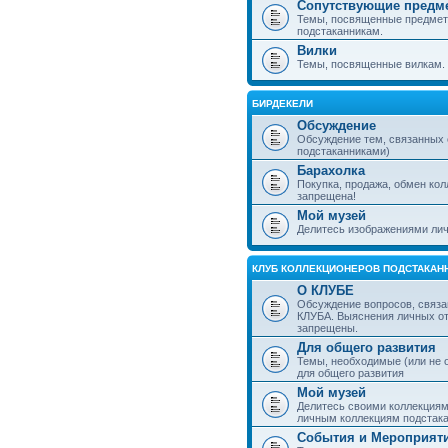
Сопутствующие предм
Темы, посвященные предмет
подстаканникам.
Вилки
Темы, посвященные вилкам.
БИРДЕКЕЛИ
Обсуждение
Обсуждение тем, связанных
подстаканниками)
Барахолка
Покупка, продажа, обмен ко
запрещена!
Мой музей
Делитесь изображениями лич
КЛУБ КОЛЛЕКЦИОНЕРОВ ПОДСТАКАН
О КЛУБЕ
Обсуждение вопросов, связа
КЛУБА. Выяснения личных о
запрещены.
Для общего развития
Темы, необходимые (или не 
для общего развития
Мой музей
Делитесь своими коллекция
личным коллекциям подстака
События и Мероприят