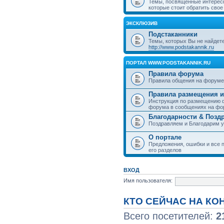
Темы, посвященные интерес
которые стоит обратить свое
ЭКСКЛЮЗИВ
Подстаканники
Темы, которых Вы не найдет
http://www.podstakannik.ru
ПОРТАЛ WWW.PODSTAKANNIK.RU
Правила форума
Правила общения на форуме
Правила размещения и
Инструкция по размещению ф
форума в сообщениях на фо
Благодарности & Позд
Поздравляем и Благодарим 
О портале
Предложения, ошибки и все п
его разделов
ВХОД
Имя пользователя:
КТО СЕЙЧАС НА К
Всего посетителей:
2