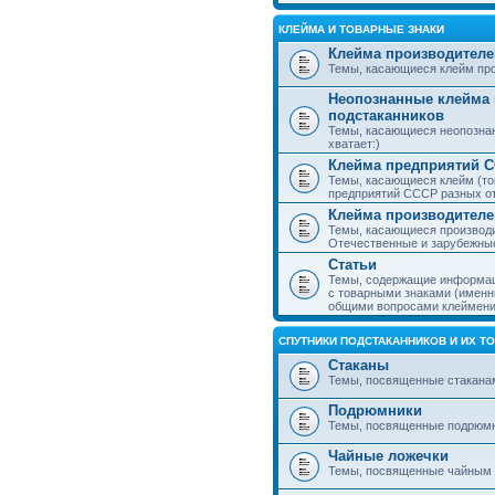
КЛЕЙМА И ТОВАРНЫЕ ЗНАКИ
Клейма производителе
Темы, касающиеся клейм про
Неопознанные клейма 
подстаканников
Темы, касающиеся неопознан
хватает:)
Клейма предприятий 
Темы, касающиеся клейм (то
предприятий СССР разных о
Клейма производителе
Темы, касающиеся производи
Отечественные и зарубежные
Статьи
Темы, содержащие информаци
с товарными знаками (именн
общими вопросами клеймени
СПУТНИКИ ПОДСТАКАННИКОВ И ИХ Т
Стаканы
Темы, посвященные стакана
Подрюмники
Темы, посвященные подрюм
Чайные ложечки
Темы, посвященные чайным 