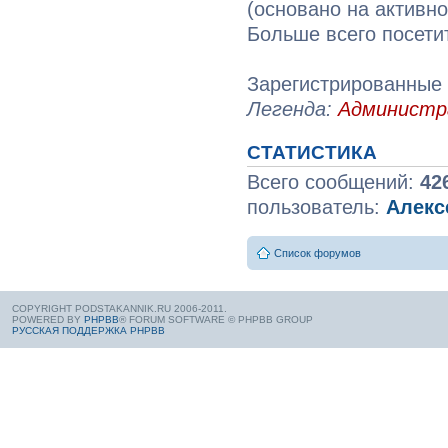
(основано на активн
Больше всего посети
Зарегистрированные 
Легенда:
Админист
СТАТИСТИКА
Всего сообщений:
42
пользователь:
Алекс
Список форумов
COPYRIGHT PODSTAKANNIK.RU 2006-2011.
POWERED BY
PHPBB
® FORUM SOFTWARE © PHPBB GROUP
РУССКАЯ ПОДДЕРЖКА PHPBB