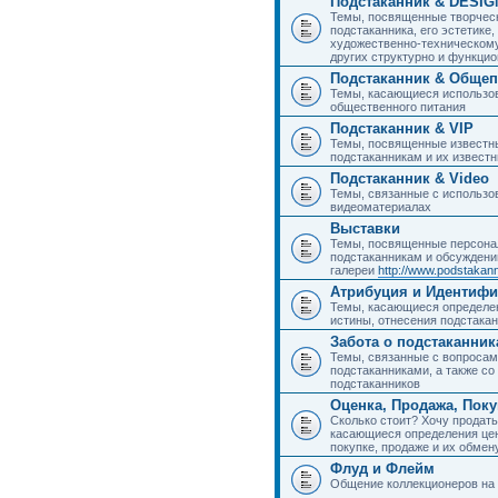
Подстаканник & DESIG
Темы, посвященные творчес
подстаканника, его эстетике,
художественно-техническому
других структурно и функци
Подстаканник & Общеп
Темы, касающиеся использов
общественного питания
Подстаканник & VIP
Темы, посвященные известны
подстаканникам и их извест
Подстаканник & Video
Темы, связанные с использо
видеоматериалах
Выставки
Темы, посвященные персона
подстаканникам и обсуждени
галереи
http://www.podstakann
Атрибуция и Идентиф
Темы, касающиеся определен
истины, отнесения подстакан
Забота о подстаканник
Темы, связанные с вопросами
подстаканниками, а также с
подстаканников
Оценка, Продажа, Пок
Сколько стоит? Хочу продать
касающиеся определения цен
покупке, продаже и их обмену
Флуд и Флейм
Общение коллекционеров на 