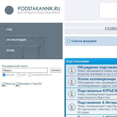
ГЛАВН
-
FAQ
-
РЕГИСТРАЦИЯ
Список форумов
-
ВХОД
ПОДСТАКАННИКИ
Расширенный поиск
Обсуждение подстакан
Темы, касающиеся общих воп
выпуска, материал и т.д. и т.п.
форум
web
podstakannik.ru
Уголок коллекционера
Обсуждение тем, касающихся
экспонирования и других хи
Подстаканные КУРЬЕ
Темы, посвященные курьезн
подстаканного братства
Подстаканник & Интер
Темы, посвященные подстака
Исторических событиях, в И
Истории.