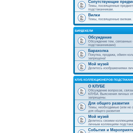
Сопутствующие предм
Темы, посвященные предмет
подстаканникам.
Вилки
Темы, посвященные вилкам.
БИРДЕКЕЛИ
Обсуждение
Обсуждение тем, связанных
подстаканниками)
Барахолка
Покупка, продажа, обмен ко
запрещена!
Мой музей
Делитесь изображениями лич
КЛУБ КОЛЛЕКЦИОНЕРОВ ПОДСТАКАН
О КЛУБЕ
Обсуждение вопросов, связа
КЛУБА. Выяснения личных о
запрещены.
Для общего развития
Темы, необходимые (или не 
для общего развития
Мой музей
Делитесь своими коллекция
личным коллекциям подстака
События и Мероприят