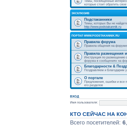
Темы, посвященные интерес
которые стоит обратить свое
ЭКСКЛЮЗИВ
Подстаканники
Темы, которых Вы не найдет
http://www.podstakannik.ru
ПОРТАЛ WWW.PODSTAKANNIK.RU
Правила форума
Правила общения на форуме
Правила размещения и
Инструкция по размещению ф
форума в сообщениях на фо
Благодарности & Позд
Поздравляем и Благодарим 
О портале
Предложения, ошибки и все п
его разделов
ВХОД
Имя пользователя:
КТО СЕЙЧАС НА К
Всего посетителей:
6