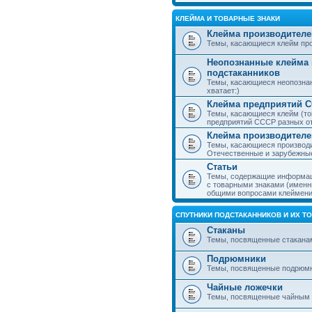
КЛЕЙМА И ТОВАРНЫЕ ЗНАКИ
Клейма производителе
Темы, касающиеся клейм про
Неопознанные клейма 
подстаканников
Темы, касающиеся неопознан
хватает:)
Клейма предприятий 
Темы, касающиеся клейм (то
предприятий СССР разных о
Клейма производителе
Темы, касающиеся производи
Отечественные и зарубежные
Статьи
Темы, содержащие информаци
с товарными знаками (именн
общими вопросами клеймени
СПУТНИКИ ПОДСТАКАННИКОВ И ИХ Т
Стаканы
Темы, посвященные стакана
Подрюмники
Темы, посвященные подрюм
Чайные ложечки
Темы, посвященные чайным 