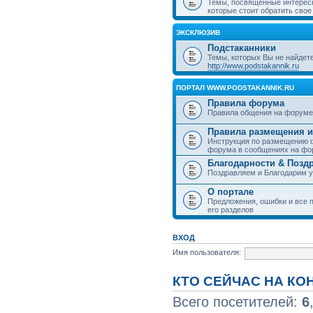
Темы, посвященные интерес
которые стоит обратить свое
ЭКСКЛЮЗИВ
Подстаканники
Темы, которых Вы не найдет
http://www.podstakannik.ru
ПОРТАЛ WWW.PODSTAKANNIK.RU
Правила форума
Правила общения на форуме
Правила размещения и
Инструкция по размещению ф
форума в сообщениях на фо
Благодарности & Позд
Поздравляем и Благодарим 
О портале
Предложения, ошибки и все п
его разделов
ВХОД
Имя пользователя:
КТО СЕЙЧАС НА К
Всего посетителей:
6