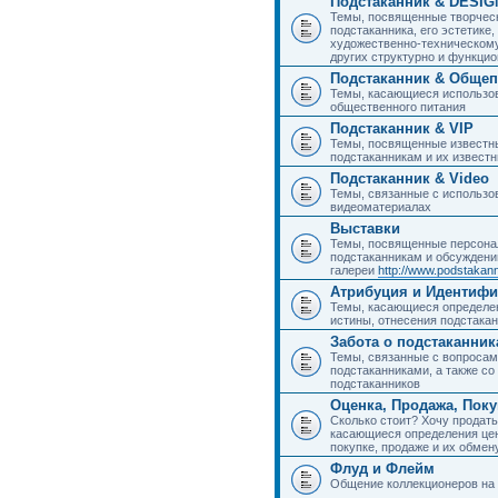
Подстаканник & DESIG
Темы, посвященные творчес
подстаканника, его эстетике,
художественно-техническому
других структурно и функци
Подстаканник & Общеп
Темы, касающиеся использов
общественного питания
Подстаканник & VIP
Темы, посвященные известны
подстаканникам и их извест
Подстаканник & Video
Темы, связанные с использо
видеоматериалах
Выставки
Темы, посвященные персона
подстаканникам и обсуждени
галереи
http://www.podstakann
Атрибуция и Идентиф
Темы, касающиеся определен
истины, отнесения подстакан
Забота о подстаканник
Темы, связанные с вопросами
подстаканниками, а также с
подстаканников
Оценка, Продажа, Пок
Сколько стоит? Хочу продать
касающиеся определения цен
покупке, продаже и их обмену
Флуд и Флейм
Общение коллекционеров на 