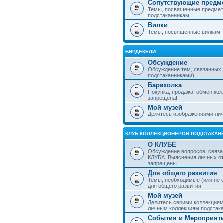
Сопутствующие предм
Темы, посвященные предмет
подстаканникам.
Вилки
Темы, посвященные вилкам.
БИРДЕКЕЛИ
Обсуждение
Обсуждение тем, связанных
подстаканниками)
Барахолка
Покупка, продажа, обмен ко
запрещена!
Мой музей
Делитесь изображениями лич
КЛУБ КОЛЛЕКЦИОНЕРОВ ПОДСТАКАН
О КЛУБЕ
Обсуждение вопросов, связа
КЛУБА. Выяснения личных о
запрещены.
Для общего развития
Темы, необходимые (или не 
для общего развития
Мой музей
Делитесь своими коллекция
личным коллекциям подстака
События и Мероприят