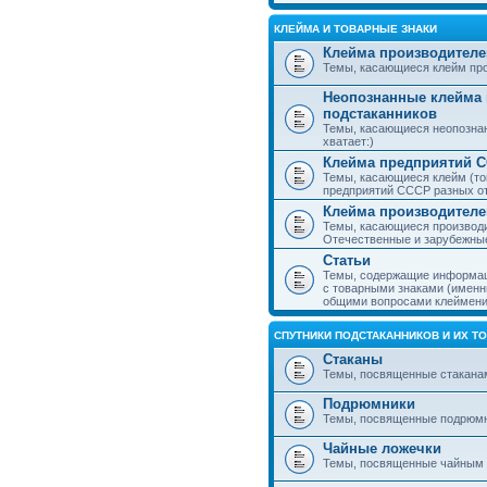
КЛЕЙМА И ТОВАРНЫЕ ЗНАКИ
Клейма производителе
Темы, касающиеся клейм про
Неопознанные клейма 
подстаканников
Темы, касающиеся неопознан
хватает:)
Клейма предприятий 
Темы, касающиеся клейм (то
предприятий СССР разных о
Клейма производителе
Темы, касающиеся производи
Отечественные и зарубежные
Статьи
Темы, содержащие информаци
с товарными знаками (именн
общими вопросами клеймени
СПУТНИКИ ПОДСТАКАННИКОВ И ИХ Т
Стаканы
Темы, посвященные стакана
Подрюмники
Темы, посвященные подрюм
Чайные ложечки
Темы, посвященные чайным 