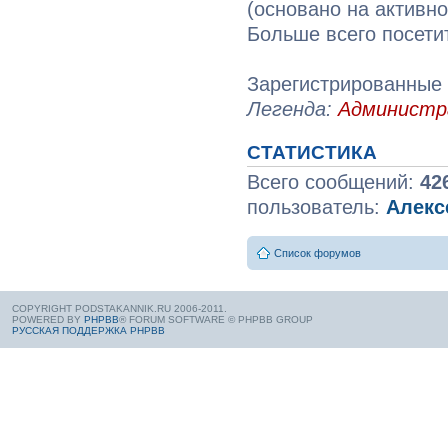
(основано на активн
Больше всего посети
Зарегистрированные 
Легенда:
Админист
СТАТИСТИКА
Всего сообщений:
42
пользователь:
Алекс
Список форумов
COPYRIGHT PODSTAKANNIK.RU 2006-2011.
POWERED BY
PHPBB
® FORUM SOFTWARE © PHPBB GROUP
РУССКАЯ ПОДДЕРЖКА PHPBB