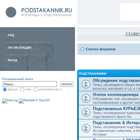
ГЛАВН
-
FAQ
-
РЕГИСТРАЦИЯ
Список форумов
-
ВХОД
ПОДСТАКАННИКИ
Расширенный поиск
Обсуждение подстакан
Темы, касающиеся общих воп
выпуска, материал и т.д. и т.п.
форум
web
podstakannik.ru
Уголок коллекционера
Обсуждение тем, касающихся
экспонирования и других хи
Подстаканные КУРЬЕ
Темы, посвященные курьезн
подстаканного братства
Подстаканник & Интер
Темы, посвященные подстака
Исторических событиях, в И
Истории.