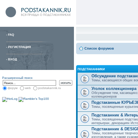
-
FAQ
-
РЕГИСТРАЦИЯ
Список форумов
-
ВХОД
ПОДСТАКАННИКИ
Обсуждение подстакан
Расширенный поиск
Темы, касающиеся общих вопро
Уголок коллекционера
форум
web
podstakannik.ru
Обсуждение тем, касающихся
коллекционеров
Подстаканные КУРЬЕ
Темы, посвященные курьезн
Подстаканник & Интер
Темы, посвященные подстака
интерьерах, декорациях Исто
Подстаканник & DESIG
Темы, посвященные творческ
изготовления, а также худож