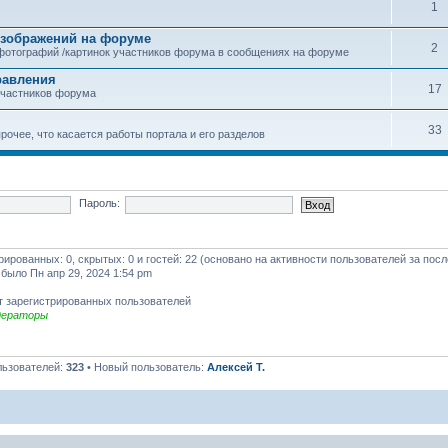
1
зображений на форуме
2
фотографий /картинок участников форума в сообщениях на форуме
равления
17
участников форума
33
рочее, что касается работы портала и его разделов
Пароль:
трированных: 0, скрытых: 0 и гостей: 22 (основано на активности пользователей за пос
 было Пн апр 29, 2024 1:54 pm
т зарегистрированных пользователей
дераторы
льзователей:
323
• Новый пользователь:
Алексей Т.