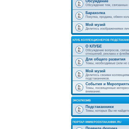
Обсуждение
Обсуждение тем, связанных 
Барахолка
Покупка, продажа, обмен ко
Мой музей
Делитесь изображениями лич
КЛУБ КОЛЛЕКЦИОНЕРОВ ПОДСТАКАН
О КЛУБЕ
Обсуждение вопросов, связа
отношений, реклама и флей
Для общего развития
Темы, необходимые (или не 
Мой музей
Делитесь своими коллекция
подстаканников.
События и Мероприят
Темы, посвященные интересн
внимание.
ЭКСКЛЮЗИВ
Подстаканники
Темы, которых Вы не найдет
ПОРТАЛ WWW.PODSTAKANNIK.RU
Правила форума