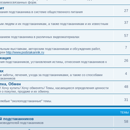
о взаимосвязанных форм.
ит
27
ания подстаканника в системе общественного питания
37
м людям и их подстаканникам, а также подстаканникам и их известным
57
ванием подстаканника в различных видеоматериалах
7
ьным выставкам, авторским подстаканникам и обсуждению работ,
ереи
http://www.podstakannik.ru
икация
26
ия подстаканников, установления истины, отнесения подстаканников к
ах
4
 заботы, лечения, ухода за подстаканниками, а также со способами
таканников
упка, Обмен
48
! Хочу купить! Хочу обменять! Темы, касающиеся определения ценности
 о покупке, продаже и их обмену.
31
любые "околоподстаканные" темы.
ТЕМЫ
й подстаканников
58
изводителей подстаканников