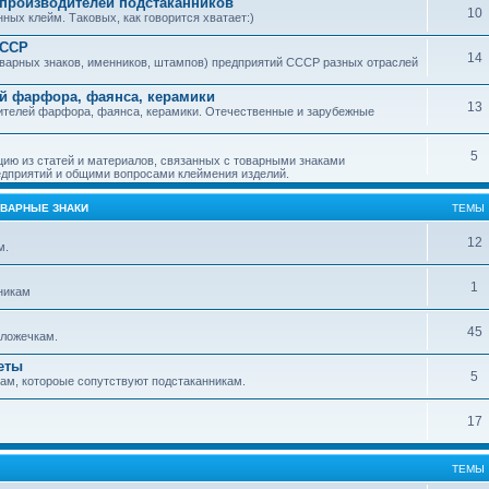
производителей подстаканников
10
ых клейм. Таковых, как говорится хватает:)
СССР
14
варных знаков, именников, штампов) предприятий СССР разных отраслей
й фарфора, фаянса, керамики
13
ителей фарфора, фаянса, керамики. Отечественные и зарубежные
5
ю из статей и материалов, связанных с товарными знаками
дприятий и общими вопросами клеймения изделий.
ОВАРНЫЕ ЗНАКИ
ТЕМЫ
12
м.
1
никам
45
ложечкам.
еты
5
м, котороые сопутствуют подстаканникам.
17
ТЕМЫ