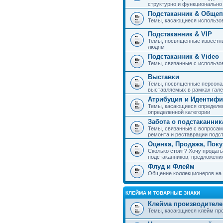
структурно и функциональн
Подстаканник & Общеп
Темы, касающиеся использов
Подстаканник & VIP
Темы, посвященные известны
людям
Подстаканник & Video
Темы, связанные с использо
Выставки
Темы, посвященные персонал
выставляемых в рамках гал
Атрибуция и Идентиф
Темы, касающиеся определен
определенной категории
Забота о подстаканник
Темы, связанные с вопросами
ремонта и реставрации подс
Оценка, Продажа, Пок
Сколько стоит? Хочу продать
подстаканников, предложения
Флуд и Флейм
Общение коллекционеров на 
КЛЕЙМА И ТОВАРНЫЕ ЗНАКИ
Клейма производителе
Темы, касающиеся клейм про