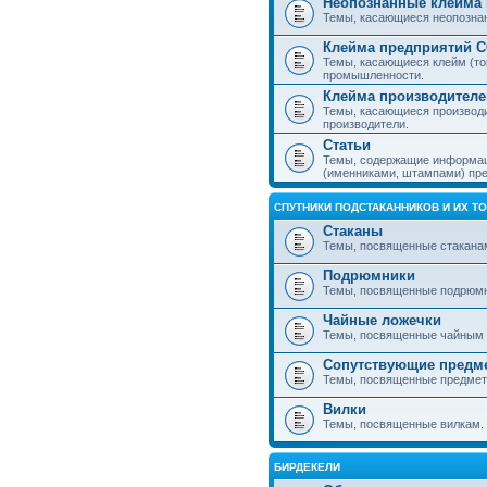
Неопознанные клейма 
Темы, касающиеся неопознанн
Клейма предприятий 
Темы, касающиеся клейм (то
промышленности.
Клейма производителе
Темы, касающиеся производ
производители.
Статьи
Темы, содержащие информаци
(именниками, штампами) пре
СПУТНИКИ ПОДСТАКАННИКОВ И ИХ Т
Стаканы
Темы, посвященные стакана
Подрюмники
Темы, посвященные подрюм
Чайные ложечки
Темы, посвященные чайным 
Сопутствующие предм
Темы, посвященные предмета
Вилки
Темы, посвященные вилкам.
БИРДЕКЕЛИ