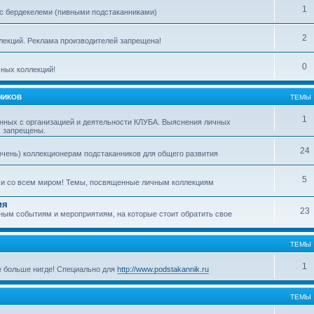
1
с бердекелеми (пивными подстаканниками)
2
ллекций. Реклама производителей запрещена!
0
ных коллекций!
НИКОВ
ТЕМЫ
1
нных с организацией и деятельности КЛУБА. Выяснения личных
м запрещены.
24
очень) коллекционерам подстаканников для общего развития
5
ми со всем миром! Темы, посвященные личным коллекциям
ия
23
ым событиям и мероприятиям, на которые стоит обратить свое
ТЕМЫ
1
е больше нигде! Специально для
http://www.podstakannik.ru
ТЕМЫ