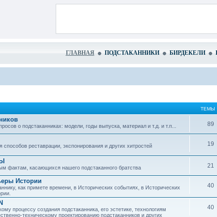
ГЛАВНАЯ
ПОДСТАКАННИКИ
БИРДЕКЕЛИ
ТЕМЫ
ников
89
сов о подстаканниках: модели, годы выпуска, материал и т.д. и т.п...
19
 способов реставрации, экспонирования и других хитростей
ЗЫ
21
ым фактам, касающихся нашего подстаканного братства
ьеры Истории
40
ннику, как примете времени, в Исторических событиях, в Исторических
рии.
N
40
ому процессу создания подстаканника, его эстетике, технологиям
ественно-техническому проектированию подстаканников и других