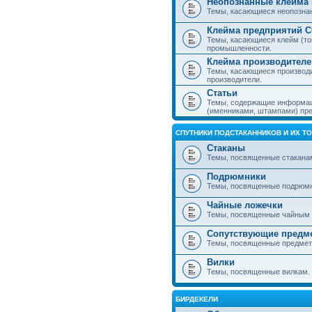
Неопознанные клейма 
Темы, касающиеся неопознанн
Клейма предприятий 
Темы, касающиеся клейм (то
промышленности.
Клейма производителе
Темы, касающиеся производ
производители.
Статьи
Темы, содержащие информаци
(именниками, штампами) пре
СПУТНИКИ ПОДСТАКАННИКОВ И ИХ Т
Стаканы
Темы, посвященные стакана
Подрюмники
Темы, посвященные подрюм
Чайные ложечки
Темы, посвященные чайным 
Сопутствующие предм
Темы, посвященные предмета
Вилки
Темы, посвященные вилкам.
БИРДЕКЕЛИ