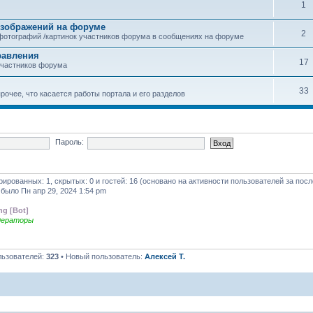
1
зображений на форуме
2
фотографий /картинок участников форума в сообщениях на форуме
равления
17
участников форума
33
рочее, что касается работы портала и его разделов
Пароль:
трированных: 1, скрытых: 0 и гостей: 16 (основано на активности пользователей за пос
 было Пн апр 29, 2024 1:54 pm
ng [Bot]
дераторы
льзователей:
323
• Новый пользователь:
Алексей Т.