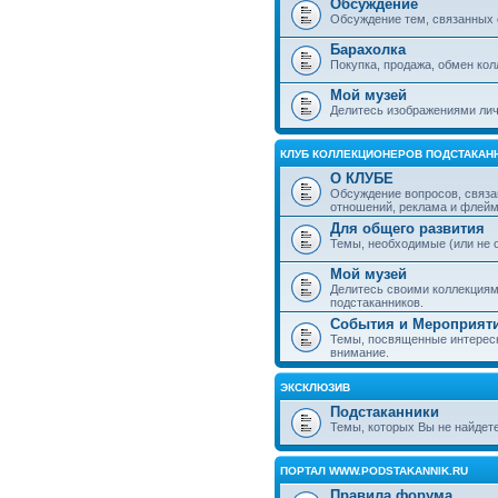
Обсуждение
Обсуждение тем, связанных 
Барахолка
Покупка, продажа, обмен ко
Мой музей
Делитесь изображениями лич
КЛУБ КОЛЛЕКЦИОНЕРОВ ПОДСТАКАН
О КЛУБЕ
Обсуждение вопросов, связа
отношений, реклама и флей
Для общего развития
Темы, необходимые (или не 
Мой музей
Делитесь своими коллекция
подстаканников.
События и Мероприят
Темы, посвященные интересн
внимание.
ЭКСКЛЮЗИВ
Подстаканники
Темы, которых Вы не найдет
ПОРТАЛ WWW.PODSTAKANNIK.RU
Правила форума