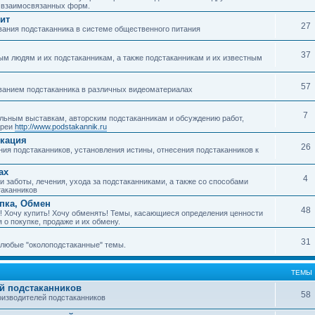
о взаимосвязанных форм.
ит
27
ания подстаканника в системе общественного питания
37
м людям и их подстаканникам, а также подстаканникам и их известным
57
ванием подстаканника в различных видеоматериалах
7
ьным выставкам, авторским подстаканникам и обсуждению работ,
ереи
http://www.podstakannik.ru
икация
26
ия подстаканников, установления истины, отнесения подстаканников к
ах
4
 заботы, лечения, ухода за подстаканниками, а также со способами
таканников
упка, Обмен
48
! Хочу купить! Хочу обменять! Темы, касающиеся определения ценности
 о покупке, продаже и их обмену.
31
любые "околоподстаканные" темы.
ТЕМЫ
й подстаканников
58
изводителей подстаканников