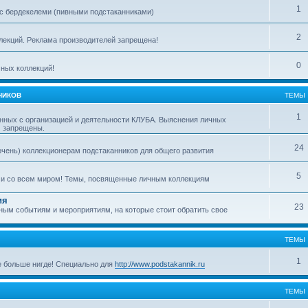
1
с бердекелеми (пивными подстаканниками)
2
ллекций. Реклама производителей запрещена!
0
ных коллекций!
НИКОВ
ТЕМЫ
1
нных с организацией и деятельности КЛУБА. Выяснения личных
м запрещены.
24
очень) коллекционерам подстаканников для общего развития
5
ми со всем миром! Темы, посвященные личным коллекциям
ия
23
ым событиям и мероприятиям, на которые стоит обратить свое
ТЕМЫ
1
е больше нигде! Специально для
http://www.podstakannik.ru
ТЕМЫ