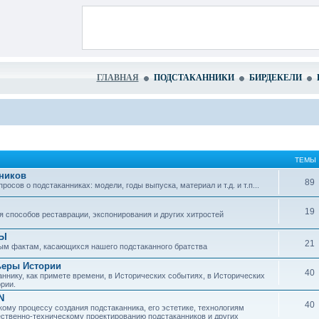
ГЛАВНАЯ
ПОДСТАКАННИКИ
БИРДЕКЕЛИ
ТЕМЫ
ников
89
сов о подстаканниках: модели, годы выпуска, материал и т.д. и т.п...
19
 способов реставрации, экспонирования и других хитростей
ЗЫ
21
ым фактам, касающихся нашего подстаканного братства
ьеры Истории
40
ннику, как примете времени, в Исторических событиях, в Исторических
рии.
N
40
ому процессу создания подстаканника, его эстетике, технологиям
ественно-техническому проектированию подстаканников и других