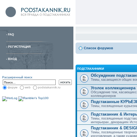
-
FAQ
-
РЕГИСТРАЦИЯ
Список форумов
-
ВХОД
ПОДСТАКАННИКИ
Обсуждение подстакан
Расширенный поиск
Темы, касающиеся общих вопро
Уголок коллекционера
форум
web
podstakannik.ru
Обсуждение тем, касающихся
коллекционеров
Подстаканные КУРЬЕ
Темы, посвященные курьезн
Подстаканник & Интер
Темы, посвященные подстака
интерьерах, декорациях Исто
Подстаканник & DESIG
Темы, посвященные творческ
изготовления, а также худож