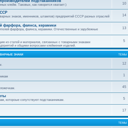
производителей подстаканников
10
ых клейм. Таковых, как говорится хватает:)
СССР
14
варных знаков, именников, штампов) предприятий СССР разных отраслей
й фарфора, фаянса, керамики
13
ителей фарфора, фаянса, керамики. Отечественные и зарубежные
5
ю из статей и материалов, связанных с товарными знаками
дприятий и общими вопросами клеймения изделий.
ОВАРНЫЕ ЗНАКИ
ТЕМЫ
12
м.
1
никам
45
ложечкам.
еты
5
м, котороые сопутствуют подстаканникам.
17
ТЕМЫ