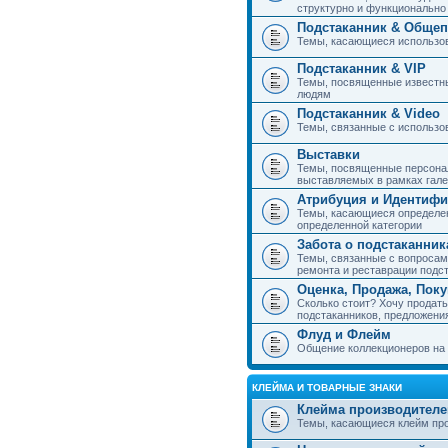
структурно и функциональн
Подстаканник & Общеп
Темы, касающиеся использов
Подстаканник & VIP
Темы, посвященные известны
людям
Подстаканник & Video
Темы, связанные с использо
Выставки
Темы, посвященные персонал
выставляемых в рамках гал
Атрибуция и Идентиф
Темы, касающиеся определен
определенной категории
Забота о подстаканник
Темы, связанные с вопросами
ремонта и реставрации подс
Оценка, Продажа, Пок
Сколько стоит? Хочу продать
подстаканников, предложения
Флуд и Флейм
Общение коллекционеров на 
КЛЕЙМА И ТОВАРНЫЕ ЗНАКИ
Клейма производителе
Темы, касающиеся клейм про