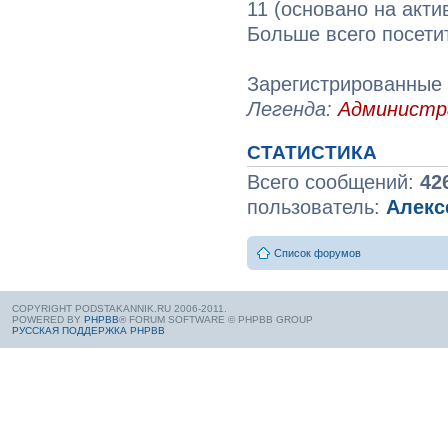
11 (основано на акти
Больше всего посети
Зарегистрированные 
Легенда:
Админист
СТАТИСТИКА
Всего сообщений:
42
пользователь:
Алекс
Список форумов
COPYRIGHT PODSTAKANNIK.RU 2006-2011.
POWERED BY
PHPBB
® FORUM SOFTWARE © PHPBB GROUP
РУССКАЯ ПОДДЕРЖКА PHPBB