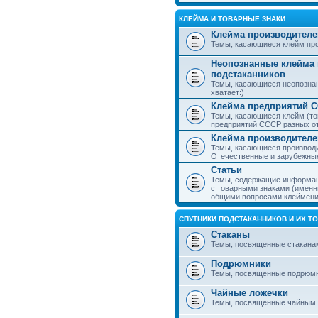
КЛЕЙМА И ТОВАРНЫЕ ЗНАКИ
Клейма производителе
Темы, касающиеся клейм про
Неопознанные клейма 
подстаканников
Темы, касающиеся неопознан
хватает:)
Клейма предприятий 
Темы, касающиеся клейм (то
предприятий СССР разных о
Клейма производителе
Темы, касающиеся производи
Отечественные и зарубежные
Статьи
Темы, содержащие информаци
с товарными знаками (именн
общими вопросами клеймени
СПУТНИКИ ПОДСТАКАННИКОВ И ИХ Т
Стаканы
Темы, посвященные стакана
Подрюмники
Темы, посвященные подрюм
Чайные ложечки
Темы, посвященные чайным 