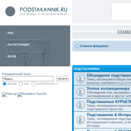
ГЛАВН
-
FAQ
-
РЕГИСТРАЦИЯ
Список форумов
-
ВХОД
ПОДСТАКАННИКИ
Расширенный поиск
Обсуждение подстакан
Темы, касающиеся общих воп
выпуска, материал и т.д. и т.п.
форум
web
podstakannik.ru
Уголок коллекционера
Обсуждение тем, касающихся
экспонирования и других хи
Подстаканные КУРЬЕ
Темы, посвященные курьезн
подстаканного братства
Подстаканник & Интер
Темы, посвященные подстака
Исторических событиях, в И
Истории.