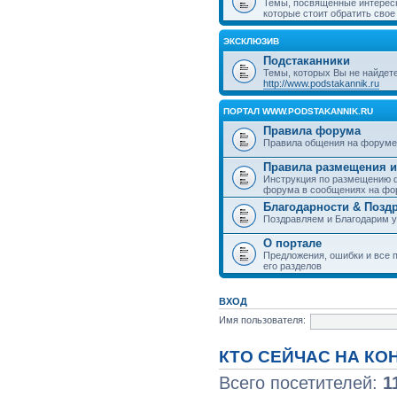
Темы, посвященные интерес
которые стоит обратить свое
ЭКСКЛЮЗИВ
Подстаканники
Темы, которых Вы не найдет
http://www.podstakannik.ru
ПОРТАЛ WWW.PODSTAKANNIK.RU
Правила форума
Правила общения на форуме
Правила размещения и
Инструкция по размещению ф
форума в сообщениях на фо
Благодарности & Позд
Поздравляем и Благодарим 
О портале
Предложения, ошибки и все п
его разделов
ВХОД
Имя пользователя:
КТО СЕЙЧАС НА К
Всего посетителей:
1