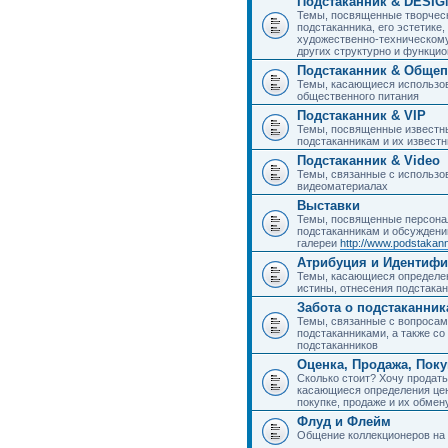
Подстаканник & DESIG
Темы, посвященные творчес
подстаканника, его эстетике,
художественно-техническому
других структурно и функци
Подстаканник & Общеп
Темы, касающиеся использов
общественного питания
Подстаканник & VIP
Темы, посвященные известны
подстаканникам и их извест
Подстаканник & Video
Темы, связанные с использо
видеоматериалах
Выставки
Темы, посвященные персона
подстаканникам и обсуждени
галереи
http://www.podstakann
Атрибуция и Идентиф
Темы, касающиеся определен
истины, отнесения подстакан
Забота о подстаканник
Темы, связанные с вопросами
подстаканниками, а также с
подстаканников
Оценка, Продажа, Пок
Сколько стоит? Хочу продать
касающиеся определения цен
покупке, продаже и их обмену
Флуд и Флейм
Общение коллекционеров на 