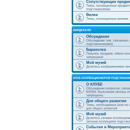
Сопутствующие предм
Темы, посвященные предмет
подстаканникам.
Вилки
Темы, посвященные вилкам.
БИРДЕКЕЛИ
Обсуждение
Обсуждение тем, связанных
подстаканниками)
Барахолка
Покупка, продажа, обмен ко
запрещена!
Мой музей
Делитесь изображениями лич
КЛУБ КОЛЛЕКЦИОНЕРОВ ПОДСТАКАН
О КЛУБЕ
Обсуждение вопросов, связа
КЛУБА. Выяснения личных о
запрещены.
Для общего развития
Темы, необходимые (или не 
для общего развития
Мой музей
Делитесь своими коллекция
личным коллекциям подстака
События и Мероприят