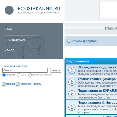
ГЛАВН
-
FAQ
-
РЕГИСТРАЦИЯ
Список форумов
-
ВХОД
ПОДСТАКАННИКИ
Расширенный поиск
Обсуждение подстакан
Темы, касающиеся общих воп
выпуска, материал и т.д. и т.п.
форум
web
podstakannik.ru
Уголок коллекционера
Обсуждение тем, касающихся
экспонирования и других хи
Подстаканные КУРЬЕ
Темы, посвященные курьезн
подстаканного братства
Подстаканник & Интер
Темы, посвященные подстака
Исторических событиях, в И
Истории.