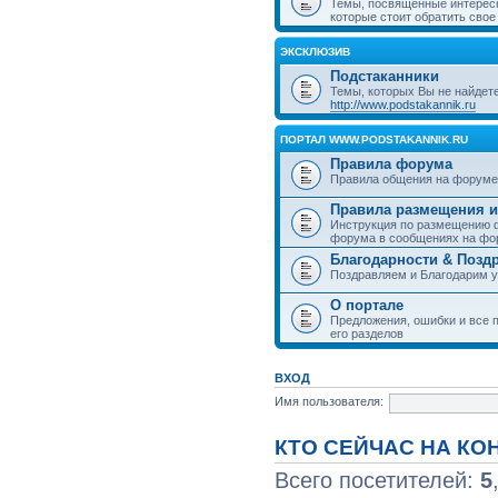
Темы, посвященные интерес
которые стоит обратить свое
ЭКСКЛЮЗИВ
Подстаканники
Темы, которых Вы не найдет
http://www.podstakannik.ru
ПОРТАЛ WWW.PODSTAKANNIK.RU
Правила форума
Правила общения на форуме
Правила размещения и
Инструкция по размещению ф
форума в сообщениях на фо
Благодарности & Позд
Поздравляем и Благодарим 
О портале
Предложения, ошибки и все п
его разделов
ВХОД
Имя пользователя:
КТО СЕЙЧАС НА К
Всего посетителей:
5