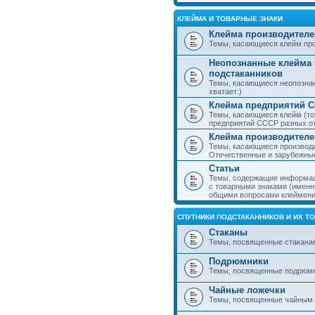
КЛЕЙМА И ТОВАРНЫЕ ЗНАКИ
Клейма производителе
Темы, касающиеся клейм про
Неопознанные клейма 
подстаканников
Темы, касающиеся неопознан
хватает:)
Клейма предприятий 
Темы, касающиеся клейм (то
предприятий СССР разных о
Клейма производителе
Темы, касающиеся производи
Отечественные и зарубежные
Статьи
Темы, содержащие информаци
с товарными знаками (именн
общими вопросами клеймени
СПУТНИКИ ПОДСТАКАННИКОВ И ИХ Т
Стаканы
Темы, посвященные стакана
Подрюмники
Темы, посвященные подрюм
Чайные ложечки
Темы, посвященные чайным 