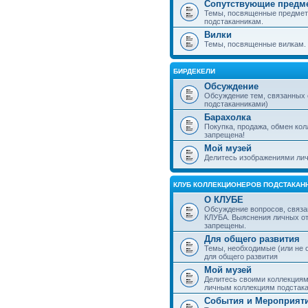
Сопутствующие предм
Темы, посвященные предмет
подстаканникам.
Вилки
Темы, посвященные вилкам.
БИРДЕКЕЛИ
Обсуждение
Обсуждение тем, связанных
подстаканниками)
Барахолка
Покупка, продажа, обмен ко
запрещена!
Мой музей
Делитесь изображениями лич
КЛУБ КОЛЛЕКЦИОНЕРОВ ПОДСТАКАН
О КЛУБЕ
Обсуждение вопросов, связа
КЛУБА. Выяснения личных о
запрещены.
Для общего развития
Темы, необходимые (или не 
для общего развития
Мой музей
Делитесь своими коллекция
личным коллекциям подстака
События и Мероприят