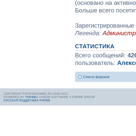
(основано на активн
Больше всего посети
Зарегистрированные 
Легенда:
Админист
СТАТИСТИКА
Всего сообщений:
42
пользователь:
Алекс
Список форумов
COPYRIGHT PODSTAKANNIK.RU 2006-2011.
POWERED BY
PHPBB
® FORUM SOFTWARE © PHPBB GROUP
РУССКАЯ ПОДДЕРЖКА PHPBB