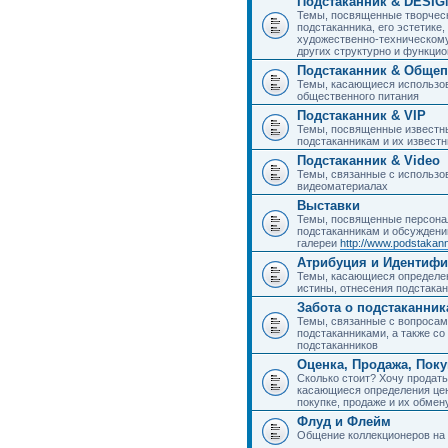
Подстаканник & DESIG
Темы, посвященные творчес
подстаканника, его эстетике,
художественно-техническому
других структурно и функци
Подстаканник & Общеп
Темы, касающиеся использов
общественного питания
Подстаканник & VIP
Темы, посвященные известны
подстаканникам и их извест
Подстаканник & Video
Темы, связанные с использо
видеоматериалах
Выставки
Темы, посвященные персона
подстаканникам и обсуждени
галереи
http://www.podstakann
Атрибуция и Идентиф
Темы, касающиеся определен
истины, отнесения подстакан
Забота о подстаканник
Темы, связанные с вопросами
подстаканниками, а также с
подстаканников
Оценка, Продажа, Пок
Сколько стоит? Хочу продать
касающиеся определения цен
покупке, продаже и их обмену
Флуд и Флейм
Общение коллекционеров на 