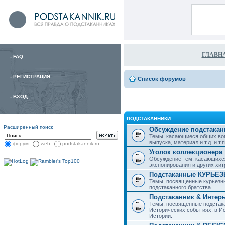
ГЛАВН
-
FAQ
-
РЕГИСТРАЦИЯ
Список форумов
-
ВХОД
ПОДСТАКАННИКИ
Расширенный поиск
Обсуждение подстакан
Темы, касающиеся общих воп
выпуска, материал и т.д. и т.п.
форум
web
podstakannik.ru
Уголок коллекционера
Обсуждение тем, касающихся
экспонирования и других хи
Подстаканные КУРЬЕ
Темы, посвященные курьезн
подстаканного братства
Подстаканник & Интер
Темы, посвященные подстака
Исторических событиях, в И
Истории.