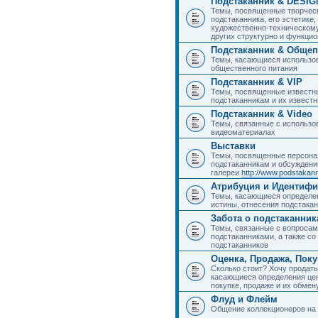
Подстаканник & DESIG
Темы, посвященные творчес
подстаканника, его эстетике,
художественно-техническому
других структурно и функци
Подстаканник & Общеп
Темы, касающиеся использов
общественного питания
Подстаканник & VIP
Темы, посвященные известны
подстаканникам и их извест
Подстаканник & Video
Темы, связанные с использо
видеоматериалах
Выставки
Темы, посвященные персона
подстаканникам и обсуждени
галереи
http://www.podstakann
Атрибуция и Идентиф
Темы, касающиеся определен
истины, отнесения подстакан
Забота о подстаканник
Темы, связанные с вопросами
подстаканниками, а также с
подстаканников
Оценка, Продажа, Пок
Сколько стоит? Хочу продать
касающиеся определения цен
покупке, продаже и их обмену
Флуд и Флейм
Общение коллекционеров на 