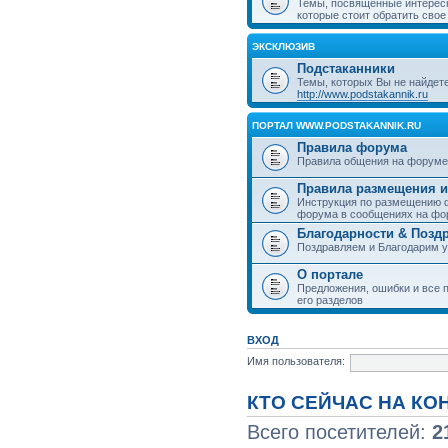
Темы, посвященные интерес
которые стоит обратить свое
ЭКСКЛЮЗИВ
Подстаканники
Темы, которых Вы не найдет
http://www.podstakannik.ru
ПОРТАЛ WWW.PODSTAKANNIK.RU
Правила форума
Правила общения на форуме
Правила размещения и
Инструкция по размещению ф
форума в сообщениях на фо
Благодарности & Позд
Поздравляем и Благодарим 
О портале
Предложения, ошибки и все п
его разделов
ВХОД
Имя пользователя:
КТО СЕЙЧАС НА К
Всего посетителей:
2