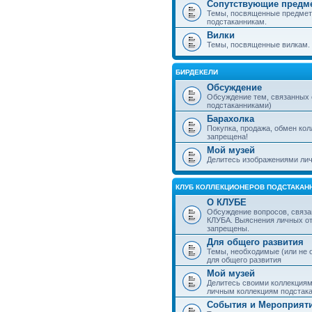
Сопутствующие предм
Темы, посвященные предмет
подстаканникам.
Вилки
Темы, посвященные вилкам.
БИРДЕКЕЛИ
Обсуждение
Обсуждение тем, связанных
подстаканниками)
Барахолка
Покупка, продажа, обмен ко
запрещена!
Мой музей
Делитесь изображениями лич
КЛУБ КОЛЛЕКЦИОНЕРОВ ПОДСТАКАН
О КЛУБЕ
Обсуждение вопросов, связа
КЛУБА. Выяснения личных о
запрещены.
Для общего развития
Темы, необходимые (или не 
для общего развития
Мой музей
Делитесь своими коллекция
личным коллекциям подстака
События и Мероприят