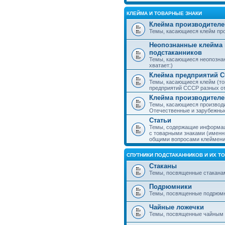
КЛЕЙМА И ТОВАРНЫЕ ЗНАКИ
Клейма производителе
Темы, касающиеся клейм про
Неопознанные клейма 
подстаканников
Темы, касающиеся неопознан
хватает:)
Клейма предприятий 
Темы, касающиеся клейм (то
предприятий СССР разных о
Клейма производителе
Темы, касающиеся производи
Отечественные и зарубежные
Статьи
Темы, содержащие информаци
с товарными знаками (именн
общими вопросами клеймени
СПУТНИКИ ПОДСТАКАННИКОВ И ИХ Т
Стаканы
Темы, посвященные стакана
Подрюмники
Темы, посвященные подрюм
Чайные ложечки
Темы, посвященные чайным 