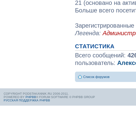
21 (основано на акти
Больше всего посети
Зарегистрированные 
Легенда:
Админист
СТАТИСТИКА
Всего сообщений:
42
пользователь:
Алекс
Список форумов
COPYRIGHT PODSTAKANNIK.RU 2006-2011.
POWERED BY
PHPBB
® FORUM SOFTWARE © PHPBB GROUP
РУССКАЯ ПОДДЕРЖКА PHPBB