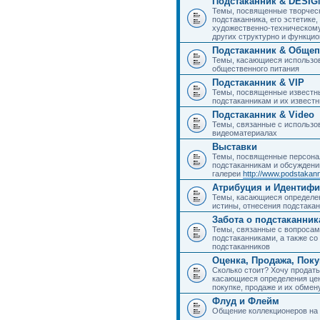
Подстаканник & DESIG
Темы, посвященные творчес
подстаканника, его эстетике,
художественно-техническому
других структурно и функци
Подстаканник & Общеп
Темы, касающиеся использов
общественного питания
Подстаканник & VIP
Темы, посвященные известны
подстаканникам и их извест
Подстаканник & Video
Темы, связанные с использо
видеоматериалах
Выставки
Темы, посвященные персона
подстаканникам и обсуждени
галереи
http://www.podstakann
Атрибуция и Идентиф
Темы, касающиеся определен
истины, отнесения подстакан
Забота о подстаканник
Темы, связанные с вопросами
подстаканниками, а также с
подстаканников
Оценка, Продажа, Пок
Сколько стоит? Хочу продать
касающиеся определения цен
покупке, продаже и их обмену
Флуд и Флейм
Общение коллекционеров на 