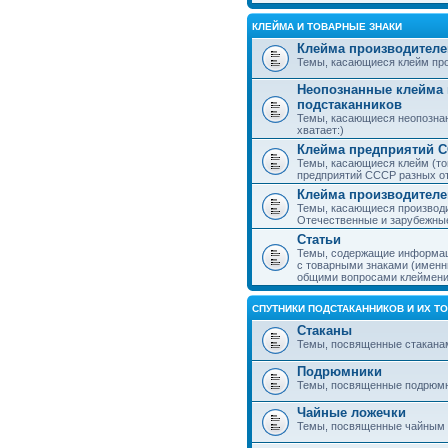
КЛЕЙМА И ТОВАРНЫЕ ЗНАКИ
Клейма производителе
Темы, касающиеся клейм про
Неопознанные клейма 
подстаканников
Темы, касающиеся неопознан
хватает:)
Клейма предприятий 
Темы, касающиеся клейм (то
предприятий СССР разных о
Клейма производителе
Темы, касающиеся производи
Отечественные и зарубежные
Статьи
Темы, содержащие информаци
с товарными знаками (именн
общими вопросами клеймени
СПУТНИКИ ПОДСТАКАННИКОВ И ИХ Т
Стаканы
Темы, посвященные стакана
Подрюмники
Темы, посвященные подрюм
Чайные ложечки
Темы, посвященные чайным 