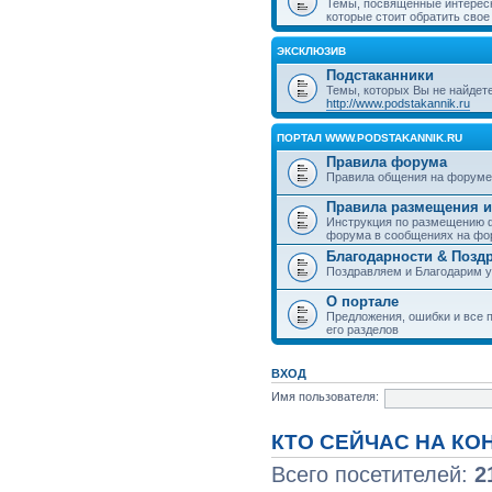
Темы, посвященные интерес
которые стоит обратить свое
ЭКСКЛЮЗИВ
Подстаканники
Темы, которых Вы не найдет
http://www.podstakannik.ru
ПОРТАЛ WWW.PODSTAKANNIK.RU
Правила форума
Правила общения на форуме
Правила размещения и
Инструкция по размещению ф
форума в сообщениях на фо
Благодарности & Позд
Поздравляем и Благодарим 
О портале
Предложения, ошибки и все п
его разделов
ВХОД
Имя пользователя:
КТО СЕЙЧАС НА К
Всего посетителей:
2