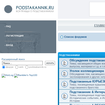
ГЛАВН
-
FAQ
-
РЕГИСТРАЦИЯ
Список форумов
-
ВХОД
ПОДСТАКАННИКИ
Расширенный поиск
Обсуждение подстакан
Темы, касающиеся общих воп
выпуска, материал и т.д. и т.п.
форум
web
podstakannik.ru
Уголок коллекционера
Обсуждение тем, касающихся
экспонирования и других хи
Подстаканные КУРЬЕ
Темы, посвященные курьезн
подстаканного братства
Подстаканник & Интер
Темы, посвященные подстака
Исторических событиях, в И
Истории.