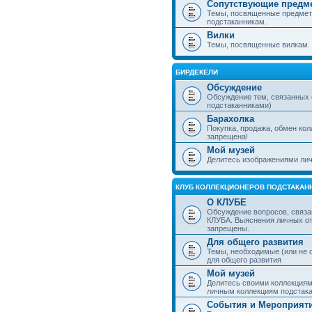
Сопутствующие предм
Темы, посвященные предмет
подстаканникам.
Вилки
Темы, посвященные вилкам.
БИРДЕКЕЛИ
Обсуждение
Обсуждение тем, связанных
подстаканниками)
Барахолка
Покупка, продажа, обмен ко
запрещена!
Мой музей
Делитесь изображениями лич
КЛУБ КОЛЛЕКЦИОНЕРОВ ПОДСТАКАН
О КЛУБЕ
Обсуждение вопросов, связа
КЛУБА. Выяснения личных о
запрещены.
Для общего развития
Темы, необходимые (или не 
для общего развития
Мой музей
Делитесь своими коллекция
личным коллекциям подстака
События и Мероприят