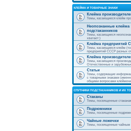
КЛЕЙМА И ТОВАРНЫЕ ЗНАКИ
Клейма производителе
Темы, касающиеся клейм про
Неопознанные клейма 
подстаканников
Темы, касающиеся неопознан
хватает:)
Клейма предприятий 
Темы, касающиеся клейм (то
предприятий СССР разных о
Клейма производителе
Темы, касающиеся производи
Отечественные и зарубежные
Статьи
Темы, содержащие информаци
с товарными знаками (именн
общими вопросами клеймени
СПУТНИКИ ПОДСТАКАННИКОВ И ИХ Т
Стаканы
Темы, посвященные стакана
Подрюмники
Темы, посвященные подрюм
Чайные ложечки
Темы, посвященные чайным 