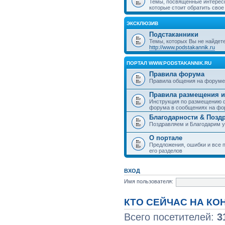
Темы, посвященные интерес
которые стоит обратить свое
ЭКСКЛЮЗИВ
Подстаканники
Темы, которых Вы не найдет
http://www.podstakannik.ru
ПОРТАЛ WWW.PODSTAKANNIK.RU
Правила форума
Правила общения на форуме
Правила размещения и
Инструкция по размещению ф
форума в сообщениях на фо
Благодарности & Позд
Поздравляем и Благодарим 
О портале
Предложения, ошибки и все п
его разделов
ВХОД
Имя пользователя:
КТО СЕЙЧАС НА К
Всего посетителей:
3