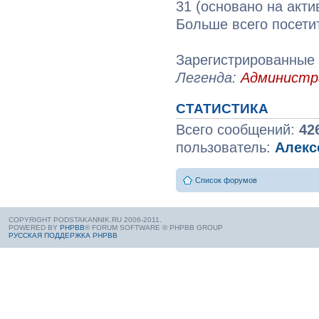
31 (основано на акти
Больше всего посети
Зарегистрированные 
Легенда:
Админист
СТАТИСТИКА
Всего сообщений:
42
пользователь:
Алекс
Список форумов
COPYRIGHT PODSTAKANNIK.RU 2006-2011.
POWERED BY
PHPBB
® FORUM SOFTWARE © PHPBB GROUP
РУССКАЯ ПОДДЕРЖКА PHPBB