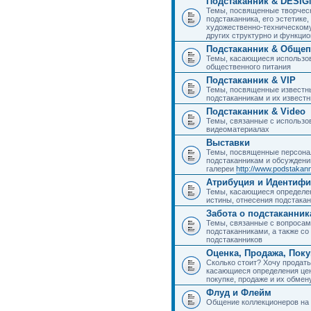
Подстаканник & DESIG
Темы, посвященные творчес
подстаканника, его эстетике,
художественно-техническому
других структурно и функци
Подстаканник & Общеп
Темы, касающиеся использов
общественного питания
Подстаканник & VIP
Темы, посвященные известны
подстаканникам и их извест
Подстаканник & Video
Темы, связанные с использо
видеоматериалах
Выставки
Темы, посвященные персона
подстаканникам и обсуждени
галереи
http://www.podstakann
Атрибуция и Идентиф
Темы, касающиеся определен
истины, отнесения подстакан
Забота о подстаканник
Темы, связанные с вопросами
подстаканниками, а также с
подстаканников
Оценка, Продажа, Пок
Сколько стоит? Хочу продать
касающиеся определения цен
покупке, продаже и их обмену
Флуд и Флейм
Общение коллекционеров на 