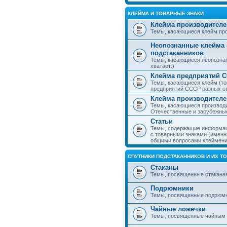
КЛЕЙМА И ТОВАРНЫЕ ЗНАКИ
Клейма производителе
Темы, касающиеся клейм про
Неопознанные клейма 
подстаканников
Темы, касающиеся неопознан
хватает:)
Клейма предприятий 
Темы, касающиеся клейм (то
предприятий СССР разных о
Клейма производителе
Темы, касающиеся производи
Отечественные и зарубежные
Статьи
Темы, содержащие информаци
с товарными знаками (именн
общими вопросами клеймени
СПУТНИКИ ПОДСТАКАННИКОВ И ИХ Т
Стаканы
Темы, посвященные стакана
Подрюмники
Темы, посвященные подрюм
Чайные ложечки
Темы, посвященные чайным 