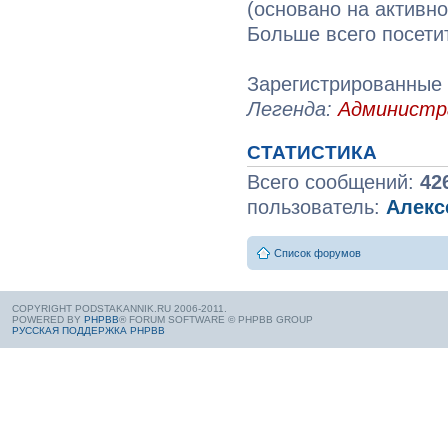
(основано на активн
Больше всего посети
Зарегистрированные 
Легенда:
Админист
СТАТИСТИКА
Всего сообщений:
42
пользователь:
Алекс
Список форумов
COPYRIGHT PODSTAKANNIK.RU 2006-2011.
POWERED BY
PHPBB
® FORUM SOFTWARE © PHPBB GROUP
РУССКАЯ ПОДДЕРЖКА PHPBB