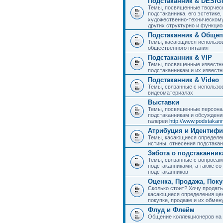
Подстаканник & DESIG
Темы, посвященные творчес
подстаканника, его эстетике,
художественно-техническому
других структурно и функци
Подстаканник & Общеп
Темы, касающиеся использов
общественного питания
Подстаканник & VIP
Темы, посвященные известны
подстаканникам и их извест
Подстаканник & Video
Темы, связанные с использо
видеоматериалах
Выставки
Темы, посвященные персона
подстаканникам и обсуждени
галереи
http://www.podstakann
Атрибуция и Идентиф
Темы, касающиеся определен
истины, отнесения подстакан
Забота о подстаканник
Темы, связанные с вопросами
подстаканниками, а также с
подстаканников
Оценка, Продажа, Пок
Сколько стоит? Хочу продать
касающиеся определения цен
покупке, продаже и их обмену
Флуд и Флейм
Общение коллекционеров на 