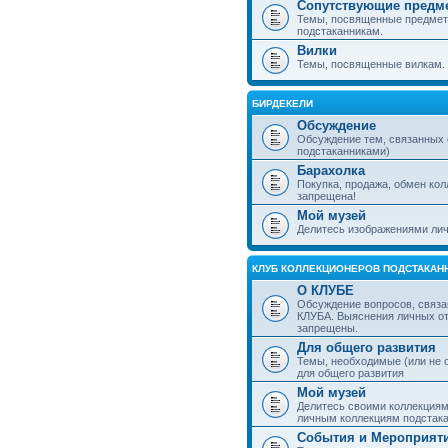
Сопутствующие предм
Темы, посвященные предмет
подстаканникам.
Вилки
Темы, посвященные вилкам.
БИРДЕКЕЛИ
Обсуждение
Обсуждение тем, связанных
подстаканниками)
Барахолка
Покупка, продажа, обмен ко
запрещена!
Мой музей
Делитесь изображениями лич
КЛУБ КОЛЛЕКЦИОНЕРОВ ПОДСТАКАН
О КЛУБЕ
Обсуждение вопросов, связа
КЛУБА. Выяснения личных о
запрещены.
Для общего развития
Темы, необходимые (или не 
для общего развития
Мой музей
Делитесь своими коллекция
личным коллекциям подстака
События и Мероприят