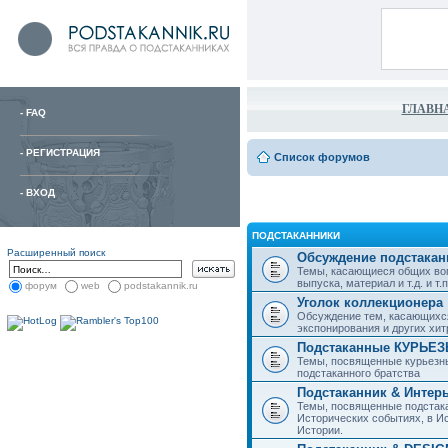
ГЛАВН
-
FAQ
-
РЕГИСТРАЦИЯ
Список форумов
-
ВХОД
ПОДСТАКАННИКИ
Расширенный поиск
Обсуждение подстакан
Темы, касающиеся общих воп
выпуска, материал и т.д. и т.п.
форум
web
podstakannik.ru
Уголок коллекционера
Обсуждение тем, касающихся
экспонирования и других хи
Подстаканные КУРЬЕ
Темы, посвященные курьезн
подстаканного братства
Подстаканник & Интер
Темы, посвященные подстака
Исторических событиях, в И
Истории.