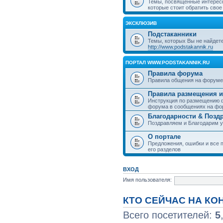
Темы, посвященные интерес
которые стоит обратить свое
ЭКСКЛЮЗИВ
Подстаканники
Темы, которых Вы не найдет
http://www.podstakannik.ru
ПОРТАЛ WWW.PODSTAKANNIK.RU
Правила форума
Правила общения на форуме
Правила размещения и
Инструкция по размещению ф
форума в сообщениях на фо
Благодарности & Позд
Поздравляем и Благодарим 
О портале
Предложения, ошибки и все п
его разделов
ВХОД
Имя пользователя:
КТО СЕЙЧАС НА К
Всего посетителей:
5