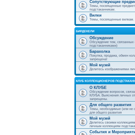
Сопутствующие предм
Темы, посвященные предмет
подстаканникам.
Вилки
Темы, посвященные вилкам.
БИРДЕКЕЛИ
Обсуждение
Обсуждение тем, связанных
подстаканниками)
Барахолка
Покупка, продажа, обмен ко
запрещена!
Мой музей
Делитесь изображениями лич
КЛУБ КОЛЛЕКЦИОНЕРОВ ПОДСТАКАН
О КЛУБЕ
Обсуждение вопросов, связа
КЛУБА. Выяснения личных о
запрещены.
Для общего развития
Темы, необходимые (или не 
для общего развития
Мой музей
Делитесь своими коллекция
личным коллекциям подстака
События и Мероприят