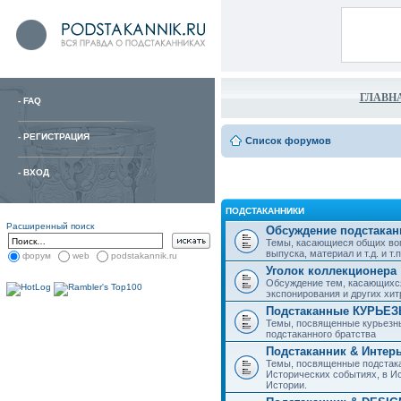
ГЛАВН
-
FAQ
-
РЕГИСТРАЦИЯ
Список форумов
-
ВХОД
ПОДСТАКАННИКИ
Расширенный поиск
Обсуждение подстакан
Темы, касающиеся общих воп
выпуска, материал и т.д. и т.п.
форум
web
podstakannik.ru
Уголок коллекционера
Обсуждение тем, касающихся
экспонирования и других хи
Подстаканные КУРЬЕ
Темы, посвященные курьезн
подстаканного братства
Подстаканник & Интер
Темы, посвященные подстака
Исторических событиях, в И
Истории.