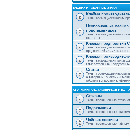
КЛЕЙМА И ТОВАРНЫЕ ЗНАКИ
Клейма производителе
Темы, касающиеся клейм про
Неопознанные клейма 
подстаканников
Темы, касающиеся неопознан
хватает:)
Клейма предприятий 
Темы, касающиеся клейм (то
предприятий СССР разных о
Клейма производителе
Темы, касающиеся производи
Отечественные и зарубежные
Статьи
Темы, содержащие информаци
с товарными знаками (именн
общими вопросами клеймени
СПУТНИКИ ПОДСТАКАННИКОВ И ИХ Т
Стаканы
Темы, посвященные стакана
Подрюмники
Темы, посвященные подрюм
Чайные ложечки
Темы, посвященные чайным 