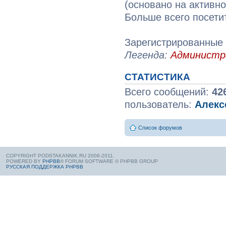
(основано на активн
Больше всего посети
Зарегистрированные 
Легенда:
Админист
СТАТИСТИКА
Всего сообщений:
42
пользователь:
Алекс
Список форумов
COPYRIGHT PODSTAKANNIK.RU 2006-2011.
POWERED BY
PHPBB
® FORUM SOFTWARE © PHPBB GROUP
РУССКАЯ ПОДДЕРЖКА PHPBB