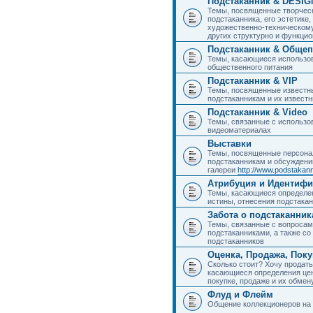
Подстаканник & DESIG
Темы, посвященные творчес
подстаканника, его эстетике,
художественно-техническому
других структурно и функци
Подстаканник & Общеп
Темы, касающиеся использов
общественного питания
Подстаканник & VIP
Темы, посвященные известны
подстаканникам и их извест
Подстаканник & Video
Темы, связанные с использо
видеоматериалах
Выставки
Темы, посвященные персона
подстаканникам и обсуждени
галереи
http://www.podstakann
Атрибуция и Идентиф
Темы, касающиеся определен
истины, отнесения подстакан
Забота о подстаканник
Темы, связанные с вопросами
подстаканниками, а также с
подстаканников
Оценка, Продажа, Пок
Сколько стоит? Хочу продать
касающиеся определения цен
покупке, продаже и их обмену
Флуд и Флейм
Общение коллекционеров на 