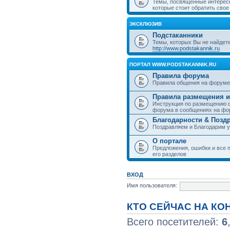
Темы, посвященные интерес
которые стоит обратить свое
ЭКСКЛЮЗИВ
Подстаканники
Темы, которых Вы не найдет
http://www.podstakannik.ru
ПОРТАЛ WWW.PODSTAKANNIK.RU
Правила форума
Правила общения на форуме
Правила размещения и
Инструкция по размещению ф
форума в сообщениях на фо
Благодарности & Позд
Поздравляем и Благодарим 
О портале
Предложения, ошибки и все п
его разделов
ВХОД
Имя пользователя:
КТО СЕЙЧАС НА К
Всего посетителей:
6