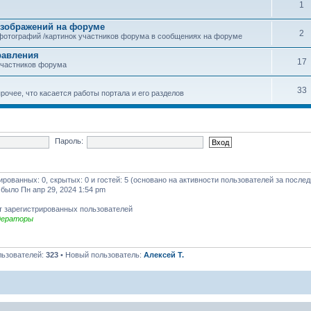
1
зображений на форуме
2
фотографий /картинок участников форума в сообщениях на форуме
равления
17
участников форума
33
рочее, что касается работы портала и его разделов
Пароль:
рированных: 0, скрытых: 0 и гостей: 5 (основано на активности пользователей за после
 было Пн апр 29, 2024 1:54 pm
т зарегистрированных пользователей
дераторы
льзователей:
323
• Новый пользователь:
Алексей Т.