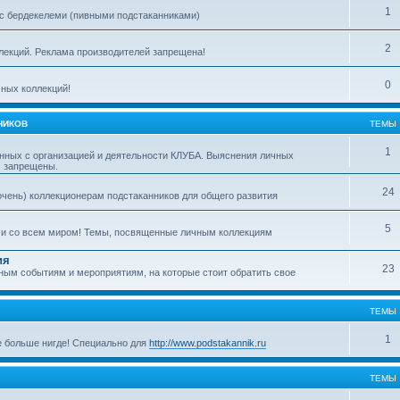
1
с бердекелеми (пивными подстаканниками)
2
ллекций. Реклама производителей запрещена!
0
ных коллекций!
НИКОВ
ТЕМЫ
1
нных с организацией и деятельности КЛУБА. Выяснения личных
м запрещены.
24
очень) коллекционерам подстаканников для общего развития
5
ми со всем миром! Темы, посвященные личным коллекциям
ия
23
ым событиям и мероприятиям, на которые стоит обратить свое
ТЕМЫ
1
е больше нигде! Специально для
http://www.podstakannik.ru
ТЕМЫ