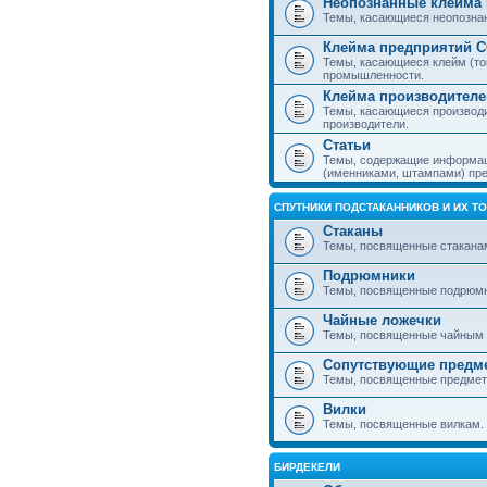
Неопознанные клейма 
Темы, касающиеся неопознанн
Клейма предприятий 
Темы, касающиеся клейм (то
промышленности.
Клейма производителе
Темы, касающиеся производ
производители.
Статьи
Темы, содержащие информаци
(именниками, штампами) пре
СПУТНИКИ ПОДСТАКАННИКОВ И ИХ Т
Стаканы
Темы, посвященные стакана
Подрюмники
Темы, посвященные подрюм
Чайные ложечки
Темы, посвященные чайным 
Сопутствующие предм
Темы, посвященные предмета
Вилки
Темы, посвященные вилкам.
БИРДЕКЕЛИ