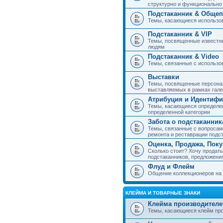
структурно и функциональн
Подстаканник & Общеп
Темы, касающиеся использов
Подстаканник & VIP
Темы, посвященные известны
людям
Подстаканник & Video
Темы, связанные с использо
Выставки
Темы, посвященные персонал
выставляемых в рамках гал
Атрибуция и Идентиф
Темы, касающиеся определен
определенной категории
Забота о подстаканник
Темы, связанные с вопросами
ремонта и реставрации подс
Оценка, Продажа, Пок
Сколько стоит? Хочу продать
подстаканников, предложения
Флуд и Флейм
Общение коллекционеров на 
КЛЕЙМА И ТОВАРНЫЕ ЗНАКИ
Клейма производителе
Темы, касающиеся клейм про