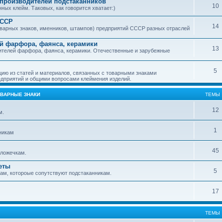
производителей подстаканников
10
ых клейм. Таковых, как говорится хватает:)
СССР
14
варных знаков, именников, штампов) предприятий СССР разных отраслей
й фарфора, фаянса, керамики
13
ителей фарфора, фаянса, керамики. Отечественные и зарубежные
5
ю из статей и материалов, связанных с товарными знаками
дприятий и общими вопросами клеймения изделий.
ОВАРНЫЕ ЗНАКИ
ТЕМЫ
12
м.
1
никам
45
ложечкам.
еты
5
м, котороые сопутствуют подстаканникам.
17
ТЕМЫ