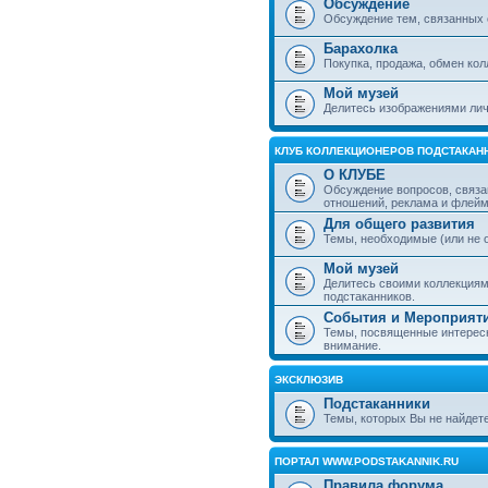
Обсуждение
Обсуждение тем, связанных 
Барахолка
Покупка, продажа, обмен ко
Мой музей
Делитесь изображениями лич
КЛУБ КОЛЛЕКЦИОНЕРОВ ПОДСТАКАН
О КЛУБЕ
Обсуждение вопросов, связа
отношений, реклама и флей
Для общего развития
Темы, необходимые (или не 
Мой музей
Делитесь своими коллекция
подстаканников.
События и Мероприят
Темы, посвященные интересн
внимание.
ЭКСКЛЮЗИВ
Подстаканники
Темы, которых Вы не найдет
ПОРТАЛ WWW.PODSTAKANNIK.RU
Правила форума