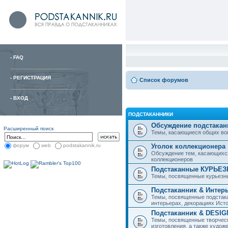
-
FAQ
-
РЕГИСТРАЦИЯ
Список форумов
-
ВХОД
ПОДСТАКАННИКИ
Обсуждение подстакан
Расширенный поиск
Темы, касающиеся общих вопро
Уголок коллекционера
форум
web
podstakannik.ru
Обсуждение тем, касающихся
коллекционеров
Подстаканные КУРЬЕ
Темы, посвященные курьезн
Подстаканник & Интер
Темы, посвященные подстака
интерьерах, декорациях Исто
Подстаканник & DESIG
Темы, посвященные творческ
изготовления, а также худож