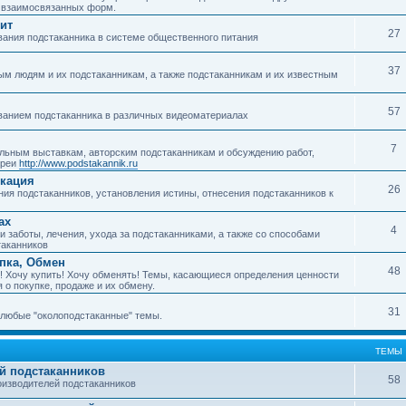
о взаимосвязанных форм.
ит
27
ания подстаканника в системе общественного питания
37
м людям и их подстаканникам, а также подстаканникам и их известным
57
ванием подстаканника в различных видеоматериалах
7
ьным выставкам, авторским подстаканникам и обсуждению работ,
ереи
http://www.podstakannik.ru
икация
26
ия подстаканников, установления истины, отнесения подстаканников к
ах
4
 заботы, лечения, ухода за подстаканниками, а также со способами
таканников
упка, Обмен
48
! Хочу купить! Хочу обменять! Темы, касающиеся определения ценности
 о покупке, продаже и их обмену.
31
любые "околоподстаканные" темы.
ТЕМЫ
й подстаканников
58
изводителей подстаканников