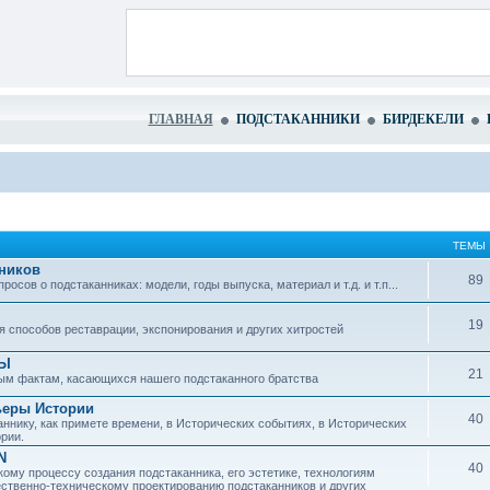
ГЛАВНАЯ
ПОДСТАКАННИКИ
БИРДЕКЕЛИ
ТЕМЫ
ников
89
сов о подстаканниках: модели, годы выпуска, материал и т.д. и т.п...
19
 способов реставрации, экспонирования и других хитростей
ЗЫ
21
ым фактам, касающихся нашего подстаканного братства
ьеры Истории
40
ннику, как примете времени, в Исторических событиях, в Исторических
рии.
N
40
ому процессу создания подстаканника, его эстетике, технологиям
ественно-техническому проектированию подстаканников и других