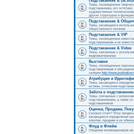
Подстаканник & DESIG
Темы, посвященные творчес
подстаканника, его эстетике,
художественно-техническому
других структурно и функци
Подстаканник & Общеп
Темы, касающиеся использов
общественного питания
Подстаканник & VIP
Темы, посвященные известны
подстаканникам и их извест
Подстаканник & Video
Темы, связанные с использо
видеоматериалах
Выставки
Темы, посвященные персона
подстаканникам и обсуждени
галереи
http://www.podstakann
Атрибуция и Идентиф
Темы, касающиеся определен
истины, отнесения подстакан
Забота о подстаканник
Темы, связанные с вопросами
подстаканниками, а также с
подстаканников
Оценка, Продажа, Пок
Сколько стоит? Хочу продать
касающиеся определения цен
покупке, продаже и их обмену
Флуд и Флейм
Общение коллекционеров на 