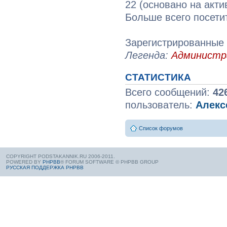
22 (основано на акти
Больше всего посети
Зарегистрированные 
Легенда:
Админист
СТАТИСТИКА
Всего сообщений:
42
пользователь:
Алекс
Список форумов
COPYRIGHT PODSTAKANNIK.RU 2006-2011.
POWERED BY
PHPBB
® FORUM SOFTWARE © PHPBB GROUP
РУССКАЯ ПОДДЕРЖКА PHPBB