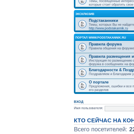
Темы, посвященные интерес
которые стоит обратить свое
ЭКСКЛЮЗИВ
Подстаканники
Темы, которых Вы не найдет
http://www.podstakannik.ru
ПОРТАЛ WWW.PODSTAKANNIK.RU
Правила форума
Правила общения на форуме
Правила размещения и
Инструкция по размещению ф
форума в сообщениях на фо
Благодарности & Позд
Поздравляем и Благодарим 
О портале
Предложения, ошибки и все п
его разделов
ВХОД
Имя пользователя:
КТО СЕЙЧАС НА К
Всего посетителей:
2