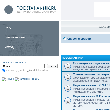
ГЛАВН
-
FAQ
-
РЕГИСТРАЦИЯ
Список форумов
-
ВХОД
ПОДСТАКАННИКИ
Расширенный поиск
Обсуждение подстакан
Темы, касающиеся общих воп
выпуска, материал и т.д. и т.п.
форум
web
podstakannik.ru
Уголок коллекционера
Обсуждение тем, касающихся
экспонирования и других хи
Подстаканные КУРЬЕ
Темы, посвященные курьезн
подстаканного братства
Подстаканник & Интер
Темы, посвященные подстака
Исторических событиях, в И
Истории.