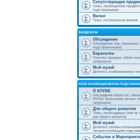
Сопутствующие предм
Темы, посвященные предмет
подстаканникам.
Вилки
Темы, посвященные вилкам.
БИРДЕКЕЛИ
Обсуждение
Обсуждение тем, связанных
подстаканниками)
Барахолка
Покупка, продажа, обмен ко
запрещена!
Мой музей
Делитесь изображениями лич
КЛУБ КОЛЛЕКЦИОНЕРОВ ПОДСТАКАН
О КЛУБЕ
Обсуждение вопросов, связа
КЛУБА. Выяснения личных о
запрещены.
Для общего развития
Темы, необходимые (или не 
для общего развития
Мой музей
Делитесь своими коллекция
личным коллекциям подстака
События и Мероприят