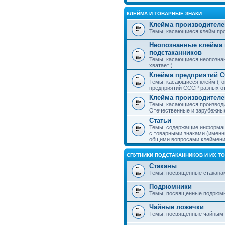
КЛЕЙМА И ТОВАРНЫЕ ЗНАКИ
Клейма производителе
Темы, касающиеся клейм про
Неопознанные клейма 
подстаканников
Темы, касающиеся неопознан
хватает:)
Клейма предприятий 
Темы, касающиеся клейм (то
предприятий СССР разных о
Клейма производителе
Темы, касающиеся производи
Отечественные и зарубежные
Статьи
Темы, содержащие информаци
с товарными знаками (именн
общими вопросами клеймени
СПУТНИКИ ПОДСТАКАННИКОВ И ИХ Т
Стаканы
Темы, посвященные стакана
Подрюмники
Темы, посвященные подрюм
Чайные ложечки
Темы, посвященные чайным 