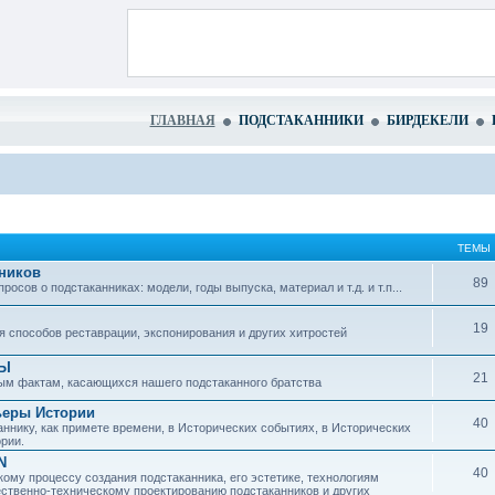
ГЛАВНАЯ
ПОДСТАКАННИКИ
БИРДЕКЕЛИ
ТЕМЫ
ников
89
сов о подстаканниках: модели, годы выпуска, материал и т.д. и т.п...
19
 способов реставрации, экспонирования и других хитростей
ЗЫ
21
ым фактам, касающихся нашего подстаканного братства
ьеры Истории
40
ннику, как примете времени, в Исторических событиях, в Исторических
рии.
N
40
ому процессу создания подстаканника, его эстетике, технологиям
ественно-техническому проектированию подстаканников и других