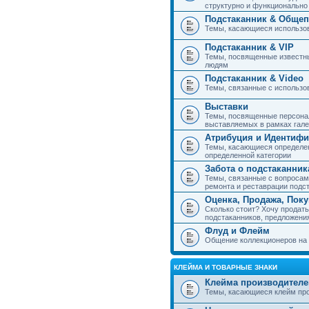
структурно и функциональн
Подстаканник & Общеп
Темы, касающиеся использов
Подстаканник & VIP
Темы, посвященные известны
людям
Подстаканник & Video
Темы, связанные с использо
Выставки
Темы, посвященные персонал
выставляемых в рамках гал
Атрибуция и Идентиф
Темы, касающиеся определен
определенной категории
Забота о подстаканник
Темы, связанные с вопросами
ремонта и реставрации подс
Оценка, Продажа, Пок
Сколько стоит? Хочу продать
подстаканников, предложения
Флуд и Флейм
Общение коллекционеров на 
КЛЕЙМА И ТОВАРНЫЕ ЗНАКИ
Клейма производителе
Темы, касающиеся клейм про