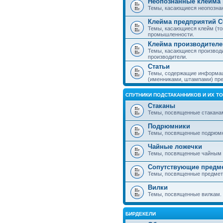
Неопознанные клейма 
Темы, касающиеся неопознанн
Клейма предприятий 
Темы, касающиеся клейм (то
промышленности.
Клейма производителе
Темы, касающиеся производ
производители.
Статьи
Темы, содержащие информаци
(именниками, штампами) пре
СПУТНИКИ ПОДСТАКАННИКОВ И ИХ Т
Стаканы
Темы, посвященные стакана
Подрюмники
Темы, посвященные подрюм
Чайные ложечки
Темы, посвященные чайным 
Сопутствующие предм
Темы, посвященные предмета
Вилки
Темы, посвященные вилкам.
БИРДЕКЕЛИ