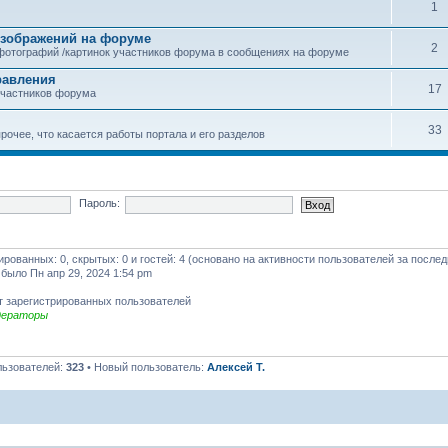
1
зображений на форуме
2
фотографий /картинок участников форума в сообщениях на форуме
равления
17
участников форума
33
рочее, что касается работы портала и его разделов
Пароль:
рированных: 0, скрытых: 0 и гостей: 4 (основано на активности пользователей за после
 было Пн апр 29, 2024 1:54 pm
т зарегистрированных пользователей
дераторы
льзователей:
323
• Новый пользователь:
Алексей Т.