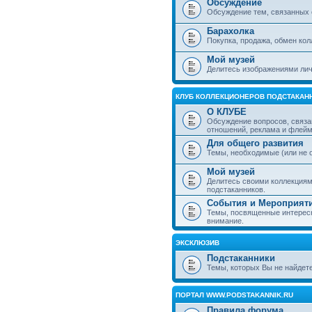
Обсуждение
Обсуждение тем, связанных 
Барахолка
Покупка, продажа, обмен ко
Мой музей
Делитесь изображениями лич
КЛУБ КОЛЛЕКЦИОНЕРОВ ПОДСТАКАН
О КЛУБЕ
Обсуждение вопросов, связа
отношений, реклама и флей
Для общего развития
Темы, необходимые (или не 
Мой музей
Делитесь своими коллекция
подстаканников.
События и Мероприят
Темы, посвященные интересн
внимание.
ЭКСКЛЮЗИВ
Подстаканники
Темы, которых Вы не найдет
ПОРТАЛ WWW.PODSTAKANNIK.RU
Правила форума