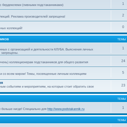
1
с бердекелеми (пивными подстаканниками)
2
ллекций. Реклама производителей запрещена!
0
ных коллекций!
НИКОВ
ТЕМЫ
1
нных с организацией и деятельности КЛУБА. Выяснения личных
м запрещены.
24
очень) коллекционерам подстаканников для общего развития
5
ми со всем миром! Темы, посвященные личным коллекциям
ия
23
ым событиям и мероприятиям, на которые стоит обратить свое
ТЕМЫ
1
е больше нигде! Специально для
http://www.podstakannik.ru
ТЕМЫ