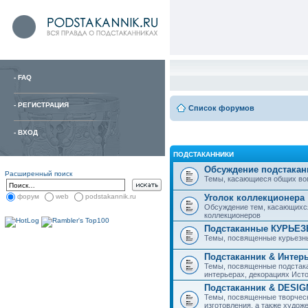
-
FAQ
-
РЕГИСТРАЦИЯ
Список форумов
-
ВХОД
ПОДСТАКАННИКИ
Обсуждение подстакан
Расширенный поиск
Темы, касающиеся общих вопро
Уголок коллекционера
форум
web
podstakannik.ru
Обсуждение тем, касающихся
коллекционеров
Подстаканные КУРЬЕ
Темы, посвященные курьезн
Подстаканник & Интер
Темы, посвященные подстака
интерьерах, декорациях Исто
Подстаканник & DESIG
Темы, посвященные творческ
изготовления, а также худож