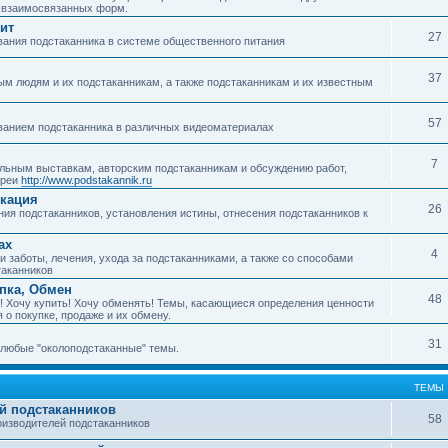
о взаимосвязанных форм.
ит
27
ания подстаканника в системе общественного питания
37
м людям и их подстаканникам, а также подстаканникам и их известным
57
ванием подстаканника в различных видеоматериалах
7
ьным выставкам, авторским подстаканникам и обсуждению работ,
ереи
http://www.podstakannik.ru
икация
26
ия подстаканников, установления истины, отнесения подстаканников к
ах
4
 заботы, лечения, ухода за подстаканниками, а также со способами
таканников
упка, Обмен
48
! Хочу купить! Хочу обменять! Темы, касающиеся определения ценности
 о покупке, продаже и их обмену.
31
любые "околоподстаканные" темы.
ТЕМЫ
й подстаканников
58
изводителей подстаканников