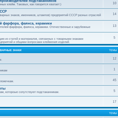
производителей подстаканников
10
ых клейм. Таковых, как говорится хватает:)
СССР
14
варных знаков, именников, штампов) предприятий СССР разных отраслей
й фарфора, фаянса, керамики
13
ителей фарфора, фаянса, керамики. Отечественные и зарубежные
5
ю из статей и материалов, связанных с товарными знаками
дприятий и общими вопросами клеймения изделий.
ОВАРНЫЕ ЗНАКИ
ТЕМЫ
12
м.
1
никам
45
ложечкам.
еты
5
м, котороые сопутствуют подстаканникам.
17
ТЕМЫ