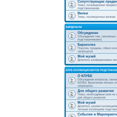
Сопутствующие предм
Темы, посвященные предмет
подстаканникам.
Вилки
Темы, посвященные вилкам.
БИРДЕКЕЛИ
Обсуждение
Обсуждение тем, связанных
подстаканниками)
Барахолка
Покупка, продажа, обмен ко
запрещена!
Мой музей
Делитесь изображениями лич
КЛУБ КОЛЛЕКЦИОНЕРОВ ПОДСТАКАН
О КЛУБЕ
Обсуждение вопросов, связа
КЛУБА. Выяснения личных о
запрещены.
Для общего развития
Темы, необходимые (или не 
для общего развития
Мой музей
Делитесь своими коллекция
личным коллекциям подстака
События и Мероприят