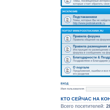
Темы, посвященные интерес
которые стоит обратить свое
ЭКСКЛЮЗИВ
Подстаканники
Темы, которых Вы не найдет
http://www.podstakannik.ru
ПОРТАЛ WWW.PODSTAKANNIK.RU
Правила форума
Правила общения на форуме
Правила размещения и
Инструкция по размещению ф
форума в сообщениях на фо
Благодарности & Позд
Поздравляем и Благодарим 
О портале
Предложения, ошибки и все п
его разделов
ВХОД
Имя пользователя:
КТО СЕЙЧАС НА К
Всего посетителей:
2