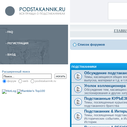
ГЛАВН
-
FAQ
-
РЕГИСТРАЦИЯ
Список форумов
-
ВХОД
ПОДСТАКАННИКИ
Расширенный поиск
Обсуждение подстакан
Темы, касающиеся общих воп
выпуска, материал и т.д. и т.п.
форум
web
podstakannik.ru
Уголок коллекционера
Обсуждение тем, касающихся
экспонирования и других хи
Подстаканные КУРЬЕ
Темы, посвященные курьезн
подстаканного братства
Подстаканник & Интер
Темы, посвященные подстака
Исторических событиях, в И
Истории.