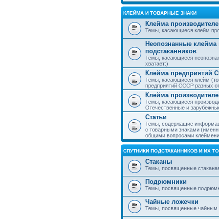
КЛЕЙМА И ТОВАРНЫЕ ЗНАКИ
Клейма производителе
Темы, касающиеся клейм про
Неопознанные клейма 
подстаканников
Темы, касающиеся неопознан
хватает:)
Клейма предприятий 
Темы, касающиеся клейм (то
предприятий СССР разных о
Клейма производителе
Темы, касающиеся производи
Отечественные и зарубежные
Статьи
Темы, содержащие информаци
с товарными знаками (именн
общими вопросами клеймени
СПУТНИКИ ПОДСТАКАННИКОВ И ИХ Т
Стаканы
Темы, посвященные стакана
Подрюмники
Темы, посвященные подрюм
Чайные ложечки
Темы, посвященные чайным 