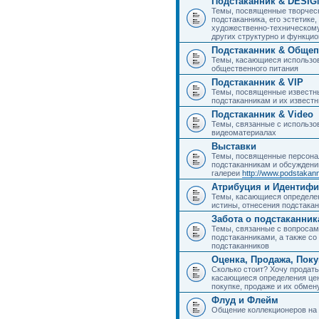
Подстаканник & DESIG
Темы, посвященные творчес
подстаканника, его эстетике,
художественно-техническому
других структурно и функци
Подстаканник & Общеп
Темы, касающиеся использов
общественного питания
Подстаканник & VIP
Темы, посвященные известны
подстаканникам и их извест
Подстаканник & Video
Темы, связанные с использо
видеоматериалах
Выставки
Темы, посвященные персона
подстаканникам и обсуждени
галереи
http://www.podstakann
Атрибуция и Идентиф
Темы, касающиеся определен
истины, отнесения подстакан
Забота о подстаканник
Темы, связанные с вопросами
подстаканниками, а также с
подстаканников
Оценка, Продажа, Пок
Сколько стоит? Хочу продать
касающиеся определения цен
покупке, продаже и их обмену
Флуд и Флейм
Общение коллекционеров на 