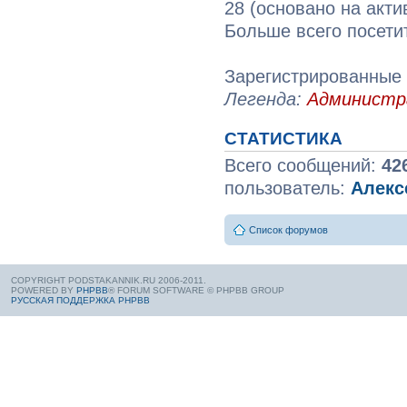
28 (основано на акти
Больше всего посети
Зарегистрированные 
Легенда:
Админист
СТАТИСТИКА
Всего сообщений:
42
пользователь:
Алекс
Список форумов
COPYRIGHT PODSTAKANNIK.RU 2006-2011.
POWERED BY
PHPBB
® FORUM SOFTWARE © PHPBB GROUP
РУССКАЯ ПОДДЕРЖКА PHPBB