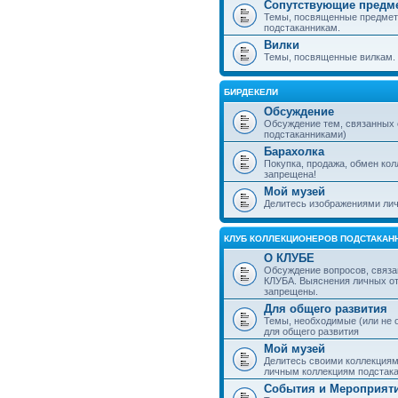
Сопутствующие предм
Темы, посвященные предмет
подстаканникам.
Вилки
Темы, посвященные вилкам.
БИРДЕКЕЛИ
Обсуждение
Обсуждение тем, связанных
подстаканниками)
Барахолка
Покупка, продажа, обмен ко
запрещена!
Мой музей
Делитесь изображениями лич
КЛУБ КОЛЛЕКЦИОНЕРОВ ПОДСТАКАН
О КЛУБЕ
Обсуждение вопросов, связа
КЛУБА. Выяснения личных о
запрещены.
Для общего развития
Темы, необходимые (или не 
для общего развития
Мой музей
Делитесь своими коллекция
личным коллекциям подстака
События и Мероприят