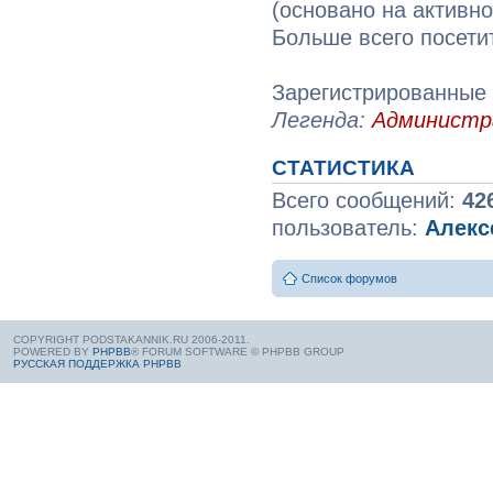
(основано на активн
Больше всего посети
Зарегистрированные 
Легенда:
Админист
СТАТИСТИКА
Всего сообщений:
42
пользователь:
Алекс
Список форумов
COPYRIGHT PODSTAKANNIK.RU 2006-2011.
POWERED BY
PHPBB
® FORUM SOFTWARE © PHPBB GROUP
РУССКАЯ ПОДДЕРЖКА PHPBB