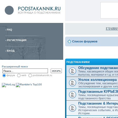
ГЛАВН
-
FAQ
-
РЕГИСТРАЦИЯ
Список форумов
-
ВХОД
ПОДСТАКАННИКИ
Расширенный поиск
Обсуждение подстакан
Темы, касающиеся общих воп
выпуска, материал и т.д. и т.п.
форум
web
podstakannik.ru
Уголок коллекционера
Обсуждение тем, касающихся
экспонирования и других хи
Подстаканные КУРЬЕ
Темы, посвященные курьезн
подстаканного братства
Подстаканник & Интер
Темы, посвященные подстака
Исторических событиях, в И
Истории.