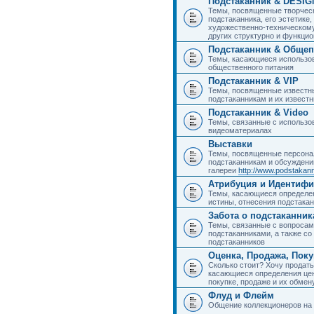
Подстаканник & DESIG
Темы, посвященные творчес
подстаканника, его эстетике,
художественно-техническому
других структурно и функци
Подстаканник & Общеп
Темы, касающиеся использов
общественного питания
Подстаканник & VIP
Темы, посвященные известны
подстаканникам и их извест
Подстаканник & Video
Темы, связанные с использо
видеоматериалах
Выставки
Темы, посвященные персона
подстаканникам и обсуждени
галереи
http://www.podstakann
Атрибуция и Идентиф
Темы, касающиеся определен
истины, отнесения подстакан
Забота о подстаканник
Темы, связанные с вопросами
подстаканниками, а также с
подстаканников
Оценка, Продажа, Пок
Сколько стоит? Хочу продать
касающиеся определения цен
покупке, продаже и их обмену
Флуд и Флейм
Общение коллекционеров на 