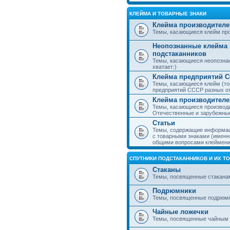
КЛЕЙМА И ТОВАРНЫЕ ЗНАКИ
Клейма производителе
Темы, касающиеся клейм про
Неопознанные клейма 
подстаканников
Темы, касающиеся неопознан
хватает:)
Клейма предприятий 
Темы, касающиеся клейм (то
предприятий СССР разных о
Клейма производителе
Темы, касающиеся производи
Отечественные и зарубежные
Статьи
Темы, содержащие информаци
с товарными знаками (именн
общими вопросами клеймени
СПУТНИКИ ПОДСТАКАННИКОВ И ИХ Т
Стаканы
Темы, посвященные стакана
Подрюмники
Темы, посвященные подрюм
Чайные ложечки
Темы, посвященные чайным 