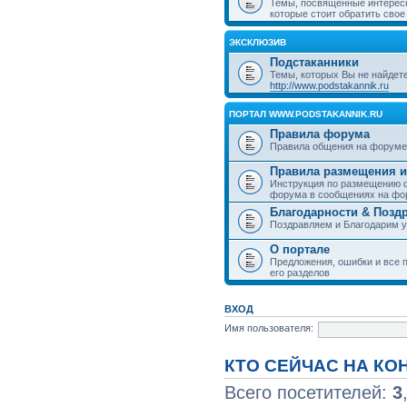
Темы, посвященные интерес
которые стоит обратить свое
ЭКСКЛЮЗИВ
Подстаканники
Темы, которых Вы не найдет
http://www.podstakannik.ru
ПОРТАЛ WWW.PODSTAKANNIK.RU
Правила форума
Правила общения на форуме
Правила размещения и
Инструкция по размещению ф
форума в сообщениях на фо
Благодарности & Позд
Поздравляем и Благодарим 
О портале
Предложения, ошибки и все п
его разделов
ВХОД
Имя пользователя:
КТО СЕЙЧАС НА К
Всего посетителей:
3