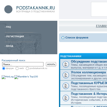
ГЛАВН
-
FAQ
-
РЕГИСТРАЦИЯ
Список форумов
-
ВХОД
ПОДСТАКАННИКИ
Расширенный поиск
Обсуждение подстакан
Темы, касающиеся общих воп
выпуска, материал и т.д. и т.п.
форум
web
podstakannik.ru
Уголок коллекционера
Обсуждение тем, касающихся
экспонирования и других хи
Подстаканные КУРЬЕ
Темы, посвященные курьезн
подстаканного братства
Подстаканник & Интер
Темы, посвященные подстака
Исторических событиях, в И
Истории.