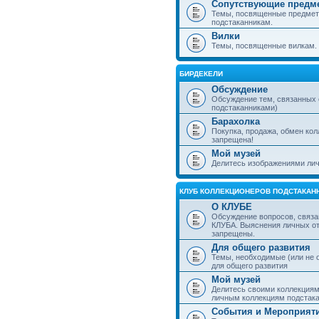
Сопутствующие предм
Темы, посвященные предмет
подстаканникам.
Вилки
Темы, посвященные вилкам.
БИРДЕКЕЛИ
Обсуждение
Обсуждение тем, связанных
подстаканниками)
Барахолка
Покупка, продажа, обмен ко
запрещена!
Мой музей
Делитесь изображениями лич
КЛУБ КОЛЛЕКЦИОНЕРОВ ПОДСТАКАН
О КЛУБЕ
Обсуждение вопросов, связа
КЛУБА. Выяснения личных о
запрещены.
Для общего развития
Темы, необходимые (или не 
для общего развития
Мой музей
Делитесь своими коллекция
личным коллекциям подстака
События и Мероприят