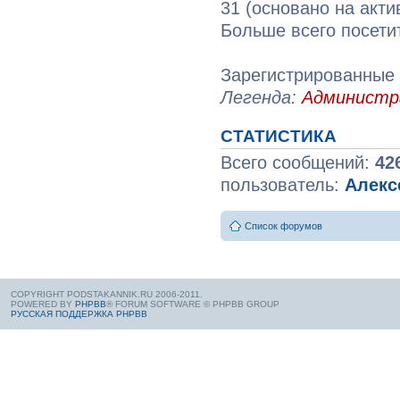
31 (основано на акти
Больше всего посети
Зарегистрированные 
Легенда:
Админист
СТАТИСТИКА
Всего сообщений:
42
пользователь:
Алекс
Список форумов
COPYRIGHT PODSTAKANNIK.RU 2006-2011.
POWERED BY
PHPBB
® FORUM SOFTWARE © PHPBB GROUP
РУССКАЯ ПОДДЕРЖКА PHPBB