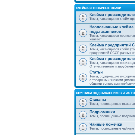
КЛЕЙМА И ТОВАРНЫЕ ЗНАКИ
Клейма производителе
Темы, касающиеся клейм про
Неопознанные клейма 
подстаканников
Темы, касающиеся неопознан
хватает:)
Клейма предприятий 
Темы, касающиеся клейм (то
предприятий СССР разных о
Клейма производителе
Темы, касающиеся производи
Отечественные и зарубежные
Статьи
Темы, содержащие информаци
с товарными знаками (именн
общими вопросами клеймени
СПУТНИКИ ПОДСТАКАННИКОВ И ИХ Т
Стаканы
Темы, посвященные стакана
Подрюмники
Темы, посвященные подрюм
Чайные ложечки
Темы, посвященные чайным 