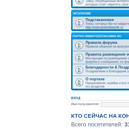
Темы, посвященные интерес
которые стоит обратить свое
ЭКСКЛЮЗИВ
Подстаканники
Темы, которых Вы не найдет
http://www.podstakannik.ru
ПОРТАЛ WWW.PODSTAKANNIK.RU
Правила форума
Правила общения на форуме
Правила размещения и
Инструкция по размещению ф
форума в сообщениях на фо
Благодарности & Позд
Поздравляем и Благодарим 
О портале
Предложения, ошибки и все п
его разделов
ВХОД
Имя пользователя:
КТО СЕЙЧАС НА К
Всего посетителей:
3