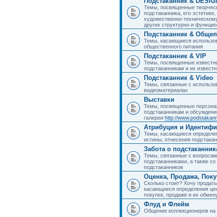
Подстаканник & DESIG
Темы, посвященные творчес
подстаканника, его эстетике,
художественно-техническому
других структурно и функци
Подстаканник & Общеп
Темы, касающиеся использов
общественного питания
Подстаканник & VIP
Темы, посвященные известны
подстаканникам и их извест
Подстаканник & Video
Темы, связанные с использо
видеоматериалах
Выставки
Темы, посвященные персона
подстаканникам и обсуждени
галереи
http://www.podstakann
Атрибуция и Идентиф
Темы, касающиеся определен
истины, отнесения подстакан
Забота о подстаканник
Темы, связанные с вопросами
подстаканниками, а также с
подстаканников
Оценка, Продажа, Пок
Сколько стоит? Хочу продать
касающиеся определения цен
покупке, продаже и их обмену
Флуд и Флейм
Общение коллекционеров на 