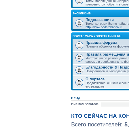
Темы, посвященные интерес
которые стоит обратить свое
ЭКСКЛЮЗИВ
Подстаканники
Темы, которых Вы не найдет
http://www.podstakannik.ru
ПОРТАЛ WWW.PODSTAKANNIK.RU
Правила форума
Правила общения на форуме
Правила размещения и
Инструкция по размещению ф
форума в сообщениях на фо
Благодарности & Позд
Поздравляем и Благодарим 
О портале
Предложения, ошибки и все п
его разделов
ВХОД
Имя пользователя:
КТО СЕЙЧАС НА К
Всего посетителей:
5