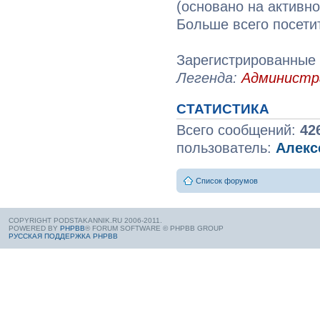
(основано на активн
Больше всего посети
Зарегистрированные
Легенда:
Админист
СТАТИСТИКА
Всего сообщений:
42
пользователь:
Алекс
Список форумов
COPYRIGHT PODSTAKANNIK.RU 2006-2011.
POWERED BY
PHPBB
® FORUM SOFTWARE © PHPBB GROUP
РУССКАЯ ПОДДЕРЖКА PHPBB