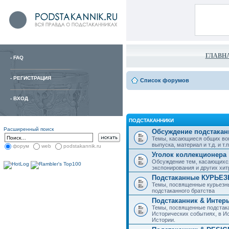
ГЛАВН
-
FAQ
-
РЕГИСТРАЦИЯ
Список форумов
-
ВХОД
ПОДСТАКАННИКИ
Расширенный поиск
Обсуждение подстакан
Темы, касающиеся общих воп
выпуска, материал и т.д. и т.п.
форум
web
podstakannik.ru
Уголок коллекционера
Обсуждение тем, касающихся
экспонирования и других хи
Подстаканные КУРЬЕ
Темы, посвященные курьезн
подстаканного братства
Подстаканник & Интер
Темы, посвященные подстака
Исторических событиях, в И
Истории.