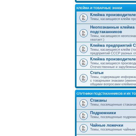
КЛЕЙМА И ТОВАРНЫЕ ЗНАКИ
Клейма производителе
Темы, касающиеся клейм про
Неопознанные клейма 
подстаканников
Темы, касающиеся неопознан
хватает:)
Клейма предприятий 
Темы, касающиеся клейм (то
предприятий СССР разных о
Клейма производителе
Темы, касающиеся производи
Отечественные и зарубежные
Статьи
Темы, содержащие информаци
с товарными знаками (именн
общими вопросами клеймени
СПУТНИКИ ПОДСТАКАННИКОВ И ИХ Т
Стаканы
Темы, посвященные стакана
Подрюмники
Темы, посвященные подрюм
Чайные ложечки
Темы, посвященные чайным 