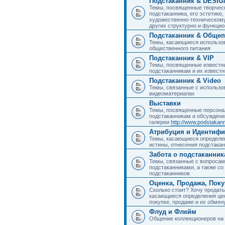
Подстаканник & DESIG
Темы, посвященные творчес
подстаканника, его эстетике,
художественно-техническому
других структурно и функци
Подстаканник & Общеп
Темы, касающиеся использов
общественного питания
Подстаканник & VIP
Темы, посвященные известны
подстаканникам и их извест
Подстаканник & Video
Темы, связанные с использо
видеоматериалах
Выставки
Темы, посвященные персона
подстаканникам и обсуждени
галереи
http://www.podstakann
Атрибуция и Идентиф
Темы, касающиеся определен
истины, отнесения подстакан
Забота о подстаканник
Темы, связанные с вопросами
подстаканниками, а также с
подстаканников
Оценка, Продажа, Пок
Сколько стоит? Хочу продать
касающиеся определения цен
покупке, продаже и их обмену
Флуд и Флейм
Общение коллекционеров на 