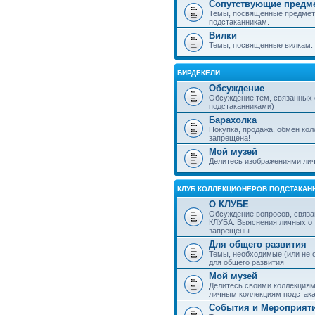
Сопутствующие предм
Темы, посвященные предмет
подстаканникам.
Вилки
Темы, посвященные вилкам.
БИРДЕКЕЛИ
Обсуждение
Обсуждение тем, связанных
подстаканниками)
Барахолка
Покупка, продажа, обмен ко
запрещена!
Мой музей
Делитесь изображениями лич
КЛУБ КОЛЛЕКЦИОНЕРОВ ПОДСТАКАН
О КЛУБЕ
Обсуждение вопросов, связа
КЛУБА. Выяснения личных о
запрещены.
Для общего развития
Темы, необходимые (или не 
для общего развития
Мой музей
Делитесь своими коллекция
личным коллекциям подстака
События и Мероприят