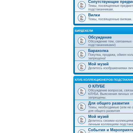
Сопутствующие предм
Темы, посвященные предмет
подстаканникам.
Вилки
Темы, посвященные вилкам.
БИРДЕКЕЛИ
Обсуждение
Обсуждение тем, связанных
подстаканниками)
Барахолка
Покупка, продажа, обмен ко
запрещена!
Мой музей
Делитесь изображениями лич
КЛУБ КОЛЛЕКЦИОНЕРОВ ПОДСТАКАН
О КЛУБЕ
Обсуждение вопросов, связа
КЛУБА. Выяснения личных о
запрещены.
Для общего развития
Темы, необходимые (или не 
для общего развития
Мой музей
Делитесь своими коллекция
личным коллекциям подстака
События и Мероприят