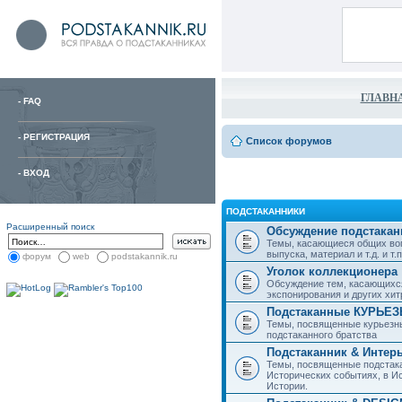
ГЛАВН
-
FAQ
-
РЕГИСТРАЦИЯ
Список форумов
-
ВХОД
ПОДСТАКАННИКИ
Расширенный поиск
Обсуждение подстакан
Темы, касающиеся общих воп
выпуска, материал и т.д. и т.п.
форум
web
podstakannik.ru
Уголок коллекционера
Обсуждение тем, касающихся
экспонирования и других хи
Подстаканные КУРЬЕ
Темы, посвященные курьезн
подстаканного братства
Подстаканник & Интер
Темы, посвященные подстака
Исторических событиях, в И
Истории.