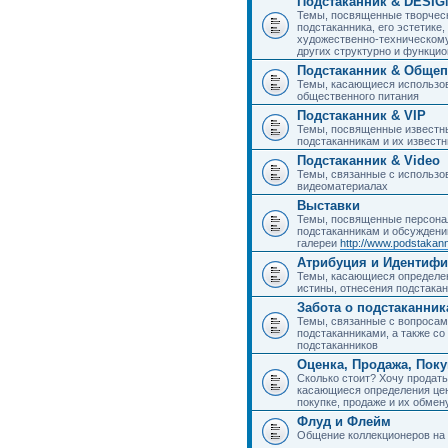
Подстаканник & DESIG
Темы, посвященные творчес
подстаканника, его эстетике,
художественно-техническому
других структурно и функци
Подстаканник & Общеп
Темы, касающиеся использов
общественного питания
Подстаканник & VIP
Темы, посвященные известны
подстаканникам и их извест
Подстаканник & Video
Темы, связанные с использо
видеоматериалах
Выставки
Темы, посвященные персона
подстаканникам и обсуждени
галереи
http://www.podstakann
Атрибуция и Идентиф
Темы, касающиеся определен
истины, отнесения подстакан
Забота о подстаканник
Темы, связанные с вопросами
подстаканниками, а также с
подстаканников
Оценка, Продажа, Пок
Сколько стоит? Хочу продать
касающиеся определения цен
покупке, продаже и их обмену
Флуд и Флейм
Общение коллекционеров на 