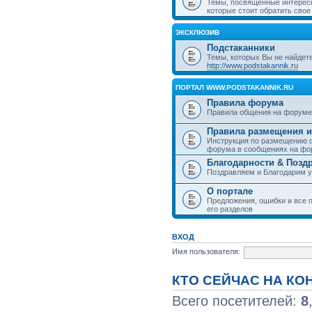
Темы, посвященные интерес
которые стоит обратить свое
ЭКСКЛЮЗИВ
Подстаканники
Темы, которых Вы не найдет
http://www.podstakannik.ru
ПОРТАЛ WWW.PODSTAKANNIK.RU
Правила форума
Правила общения на форуме
Правила размещения и
Инструкция по размещению ф
форума в сообщениях на фо
Благодарности & Позд
Поздравляем и Благодарим 
О портале
Предложения, ошибки и все п
его разделов
ВХОД
Имя пользователя:
КТО СЕЙЧАС НА К
Всего посетителей:
8