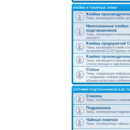
КЛЕЙМА И ТОВАРНЫЕ ЗНАКИ
Клейма производителе
Темы, касающиеся клейм про
Неопознанные клейма 
подстаканников
Темы, касающиеся неопознан
хватает:)
Клейма предприятий 
Темы, касающиеся клейм (то
предприятий СССР разных о
Клейма производителе
Темы, касающиеся производи
Отечественные и зарубежные
Статьи
Темы, содержащие информаци
с товарными знаками (именн
общими вопросами клеймени
СПУТНИКИ ПОДСТАКАННИКОВ И ИХ Т
Стаканы
Темы, посвященные стакана
Подрюмники
Темы, посвященные подрюм
Чайные ложечки
Темы, посвященные чайным 