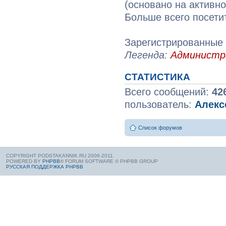
(основано на активн
Больше всего посети
Зарегистрированные 
Легенда:
Админист
СТАТИСТИКА
Всего сообщений:
42
пользователь:
Алекс
Список форумов
COPYRIGHT PODSTAKANNIK.RU 2006-2011.
POWERED BY
PHPBB
® FORUM SOFTWARE © PHPBB GROUP
РУССКАЯ ПОДДЕРЖКА PHPBB