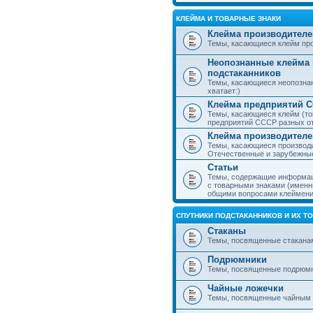
КЛЕЙМА И ТОВАРНЫЕ ЗНАКИ
Клейма производителе
Темы, касающиеся клейм про
Неопознанные клейма 
подстаканников
Темы, касающиеся неопознан
хватает:)
Клейма предприятий 
Темы, касающиеся клейм (то
предприятий СССР разных о
Клейма производителе
Темы, касающиеся производи
Отечественные и зарубежные
Статьи
Темы, содержащие информаци
с товарными знаками (именн
общими вопросами клеймени
СПУТНИКИ ПОДСТАКАННИКОВ И ИХ Т
Стаканы
Темы, посвященные стакана
Подрюмники
Темы, посвященные подрюм
Чайные ложечки
Темы, посвященные чайным 