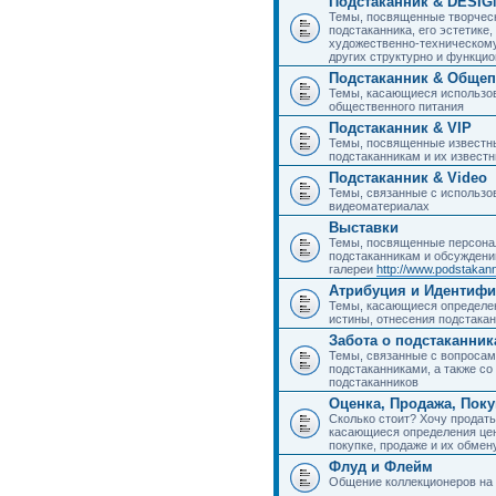
Подстаканник & DESIG
Темы, посвященные творчес
подстаканника, его эстетике,
художественно-техническому
других структурно и функци
Подстаканник & Общеп
Темы, касающиеся использов
общественного питания
Подстаканник & VIP
Темы, посвященные известны
подстаканникам и их извест
Подстаканник & Video
Темы, связанные с использо
видеоматериалах
Выставки
Темы, посвященные персона
подстаканникам и обсуждени
галереи
http://www.podstakann
Атрибуция и Идентиф
Темы, касающиеся определен
истины, отнесения подстакан
Забота о подстаканник
Темы, связанные с вопросами
подстаканниками, а также с
подстаканников
Оценка, Продажа, Пок
Сколько стоит? Хочу продать
касающиеся определения цен
покупке, продаже и их обмену
Флуд и Флейм
Общение коллекционеров на 