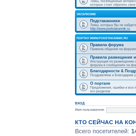
Темы, посвященные интерес
которые стоит обратить свое
ЭКСКЛЮЗИВ
Подстаканники
Темы, которых Вы не найдет
http://www.podstakannik.ru
ПОРТАЛ WWW.PODSTAKANNIK.RU
Правила форума
Правила общения на форуме
Правила размещения и
Инструкция по размещению ф
форума в сообщениях на фо
Благодарности & Позд
Поздравляем и Благодарим 
О портале
Предложения, ошибки и все п
его разделов
ВХОД
Имя пользователя:
КТО СЕЙЧАС НА К
Всего посетителей:
1