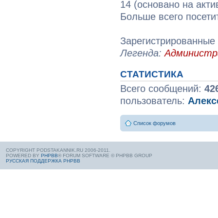
14 (основано на акти
Больше всего посети
Зарегистрированные 
Легенда:
Админист
СТАТИСТИКА
Всего сообщений:
42
пользователь:
Алекс
Список форумов
COPYRIGHT PODSTAKANNIK.RU 2006-2011.
POWERED BY
PHPBB
® FORUM SOFTWARE © PHPBB GROUP
РУССКАЯ ПОДДЕРЖКА PHPBB