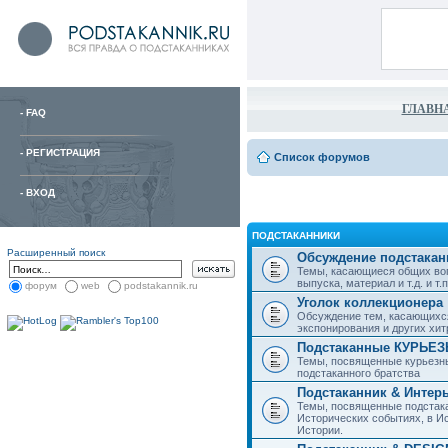
ГЛАВН
-
FAQ
-
РЕГИСТРАЦИЯ
Список форумов
-
ВХОД
ПОДСТАКАННИКИ
Расширенный поиск
Обсуждение подстакан
Темы, касающиеся общих воп
выпуска, материал и т.д. и т.п.
форум
web
podstakannik.ru
Уголок коллекционера
Обсуждение тем, касающихся
экспонирования и других хи
Подстаканные КУРЬЕ
Темы, посвященные курьезн
подстаканного братства
Подстаканник & Интер
Темы, посвященные подстака
Исторических событиях, в И
Истории.