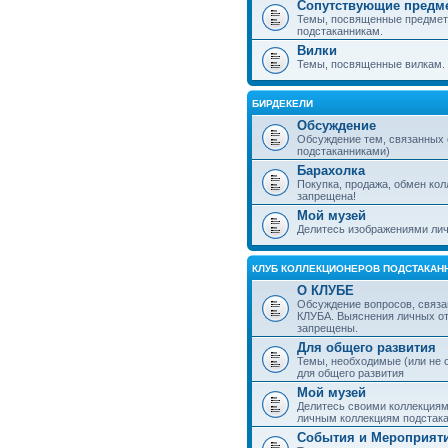
Сопутствующие предм
Темы, посвященные предмет
подстаканникам.
Вилки
Темы, посвященные вилкам.
БИРДЕКЕЛИ
Обсуждение
Обсуждение тем, связанных
подстаканниками)
Барахолка
Покупка, продажа, обмен ко
запрещена!
Мой музей
Делитесь изображениями лич
КЛУБ КОЛЛЕКЦИОНЕРОВ ПОДСТАКАН
О КЛУБЕ
Обсуждение вопросов, связа
КЛУБА. Выяснения личных о
запрещены.
Для общего развития
Темы, необходимые (или не 
для общего развития
Мой музей
Делитесь своими коллекция
личным коллекциям подстака
События и Мероприят