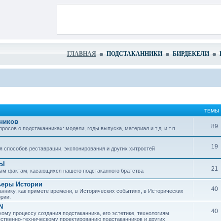
ГЛАВНАЯ
ПОДСТАКАННИКИ
БИРДЕКЕЛИ
ТЕМЫ
ников
89
сов о подстаканниках: модели, годы выпуска, материал и т.д. и т.п...
19
 способов реставрации, экспонирования и других хитростей
ЗЫ
21
ым фактам, касающихся нашего подстаканного братства
ьеры Истории
40
ннику, как примете времени, в Исторических событиях, в Исторических
рии.
N
40
ому процессу создания подстаканника, его эстетике, технологиям
ественно-техническому проектированию подстаканников и других