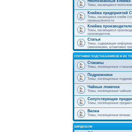
Неопознанные клейма 
Темы, касающиеся неопознанн
Клейма предприятий 
Темы, касающиеся клейм (то
промышленности.
Клейма производителе
Темы, касающиеся производ
производители.
Статьи
Темы, содержащие информаци
(именниками, штампами) пре
СПУТНИКИ ПОДСТАКАННИКОВ И ИХ Т
Стаканы
Темы, посвященные стакана
Подрюмники
Темы, посвященные подрюм
Чайные ложечки
Темы, посвященные чайным 
Сопутствующие предм
Темы, посвященные предмета
Вилки
Темы, посвященные вилкам.
БИРДЕКЕЛИ