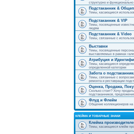
структурно и функциональн
Подстаканник & Общеп
Темы, касающиеся использов
Подстаканник & VIP
Темы, посвященные известны
людям
Подстаканник & Video
Темы, связанные с использо
Выставки
Темы, посвященные персонал
выставляемых в рамках гал
Атрибуция и Идентиф
Темы, касающиеся определен
определенной категории
Забота о подстаканник
Темы, связанные с вопросами
ремонта и реставрации подс
Оценка, Продажа, Пок
Сколько стоит? Хочу продать
подстаканников, предложения
Флуд и Флейм
Общение коллекционеров на 
КЛЕЙМА И ТОВАРНЫЕ ЗНАКИ
Клейма производителе
Темы, касающиеся клейм про