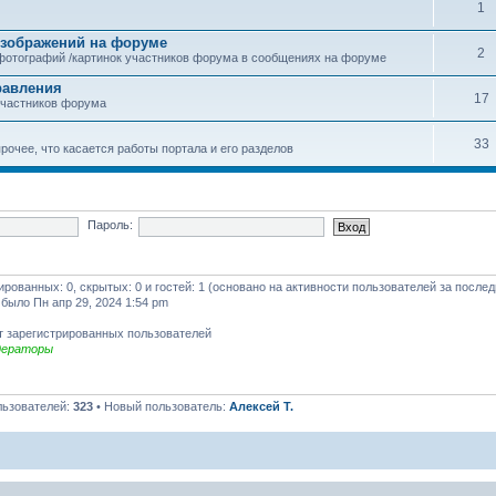
1
зображений на форуме
2
фотографий /картинок участников форума в сообщениях на форуме
равления
17
участников форума
33
рочее, что касается работы портала и его разделов
Пароль:
рированных: 0, скрытых: 0 и гостей: 1 (основано на активности пользователей за после
 было Пн апр 29, 2024 1:54 pm
т зарегистрированных пользователей
дераторы
льзователей:
323
• Новый пользователь:
Алексей Т.