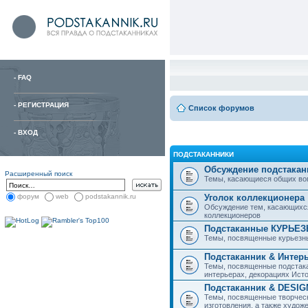
-
FAQ
-
РЕГИСТРАЦИЯ
Список форумов
-
ВХОД
ПОДСТАКАННИКИ
Обсуждение подстакан
Расширенный поиск
Темы, касающиеся общих вопро
Уголок коллекционера
форум
web
podstakannik.ru
Обсуждение тем, касающихся
коллекционеров
Подстаканные КУРЬЕ
Темы, посвященные курьезн
Подстаканник & Интер
Темы, посвященные подстака
интерьерах, декорациях Исто
Подстаканник & DESIG
Темы, посвященные творческ
изготовления, а также худож