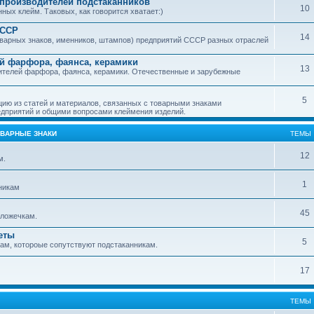
производителей подстаканников
10
ых клейм. Таковых, как говорится хватает:)
СССР
14
варных знаков, именников, штампов) предприятий СССР разных отраслей
й фарфора, фаянса, керамики
13
ителей фарфора, фаянса, керамики. Отечественные и зарубежные
5
ю из статей и материалов, связанных с товарными знаками
дприятий и общими вопросами клеймения изделий.
ОВАРНЫЕ ЗНАКИ
ТЕМЫ
12
м.
1
никам
45
ложечкам.
еты
5
м, котороые сопутствуют подстаканникам.
17
ТЕМЫ