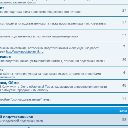
о взаимосвязанных форм.
ит
27
ания подстаканника в системе общественного питания
37
м людям и их подстаканникам, а также подстаканникам и их известным
57
ванием подстаканника в различных видеоматериалах
7
ьным выставкам, авторским подстаканникам и обсуждению работ,
ереи
http://www.podstakannik.ru
икация
26
ия подстаканников, установления истины, отнесения подстаканников к
ах
4
 заботы, лечения, ухода за подстаканниками, а также со способами
таканников
упка, Обмен
48
! Хочу купить! Хочу обменять! Темы, касающиеся определения ценности
 о покупке, продаже и их обмену.
31
любые "околоподстаканные" темы.
ТЕМЫ
й подстаканников
58
изводителей подстаканников