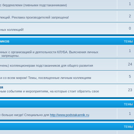
1
с бердекелеми (пивными подстаканниками)
2
ллекций. Реклама производителей запрещена!
0
ных коллекций!
НИКОВ
ТЕМЫ
1
нных с организацией и деятельности КЛУБА. Выяснения личных
м запрещены.
24
очень) коллекционерам подстаканников для общего развития
5
ми со всем миром! Темы, посвященные личным коллекциям
ия
23
ым событиям и мероприятиям, на которые стоит обратить свое
ТЕМЫ
1
е больше нигде! Специально для
http://www.podstakannik.ru
ТЕМЫ