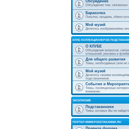
Обсуждение
Обсуждение тем, связанных 
Барахолка
Покупка, продажа, обмен ко
Мой музей
Делитесь изображениями лич
КЛУБ КОЛЛЕКЦИОНЕРОВ ПОДСТАКАН
О КЛУБЕ
Обсуждение вопросов, связа
отношений, реклама и флей
Для общего развития
Темы, необходимые (или не 
Мой музей
Делитесь своими коллекция
подстаканников.
События и Мероприят
Темы, посвященные интересн
внимание.
ЭКСКЛЮЗИВ
Подстаканники
Темы, которых Вы не найдет
ПОРТАЛ WWW.PODSTAKANNIK.RU
Правила форума