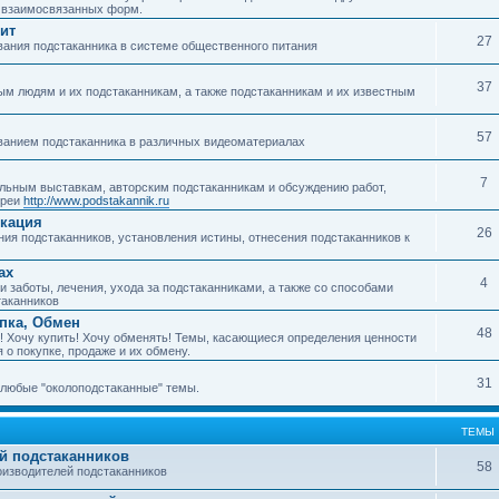
о взаимосвязанных форм.
ит
27
ания подстаканника в системе общественного питания
37
м людям и их подстаканникам, а также подстаканникам и их известным
57
ванием подстаканника в различных видеоматериалах
7
ьным выставкам, авторским подстаканникам и обсуждению работ,
ереи
http://www.podstakannik.ru
икация
26
ия подстаканников, установления истины, отнесения подстаканников к
ах
4
 заботы, лечения, ухода за подстаканниками, а также со способами
таканников
упка, Обмен
48
! Хочу купить! Хочу обменять! Темы, касающиеся определения ценности
 о покупке, продаже и их обмену.
31
любые "околоподстаканные" темы.
ТЕМЫ
й подстаканников
58
изводителей подстаканников