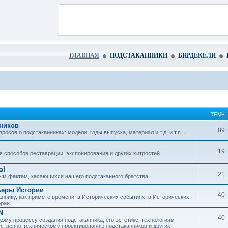
ГЛАВНАЯ
ПОДСТАКАННИКИ
БИРДЕКЕЛИ
ТЕМЫ
ников
89
сов о подстаканниках: модели, годы выпуска, материал и т.д. и т.п...
19
 способов реставрации, экспонирования и других хитростей
ЗЫ
21
ым фактам, касающихся нашего подстаканного братства
ьеры Истории
40
ннику, как примете времени, в Исторических событиях, в Исторических
рии.
N
40
ому процессу создания подстаканника, его эстетике, технологиям
ественно-техническому проектированию подстаканников и других