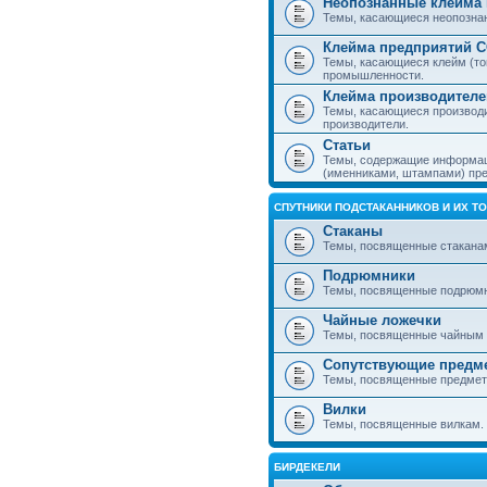
Неопознанные клейма 
Темы, касающиеся неопознанн
Клейма предприятий 
Темы, касающиеся клейм (то
промышленности.
Клейма производителе
Темы, касающиеся производ
производители.
Статьи
Темы, содержащие информаци
(именниками, штампами) пре
СПУТНИКИ ПОДСТАКАННИКОВ И ИХ Т
Стаканы
Темы, посвященные стакана
Подрюмники
Темы, посвященные подрюм
Чайные ложечки
Темы, посвященные чайным 
Сопутствующие предм
Темы, посвященные предмета
Вилки
Темы, посвященные вилкам.
БИРДЕКЕЛИ