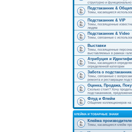
структурно и функциональн
Подстаканник & Общеп
Темы, касающиеся использов
Подстаканник & VIP
Темы, посвященные известны
людям
Подстаканник & Video
Темы, связанные с использо
Выставки
Темы, посвященные персонал
выставляемых в рамках гал
Атрибуция и Идентиф
Темы, касающиеся определен
определенной категории
Забота о подстаканник
Темы, связанные с вопросами
ремонта и реставрации подс
Оценка, Продажа, Пок
Сколько стоит? Хочу продать
подстаканников, предложения
Флуд и Флейм
Общение коллекционеров на 
КЛЕЙМА И ТОВАРНЫЕ ЗНАКИ
Клейма производителе
Темы, касающиеся клейм про