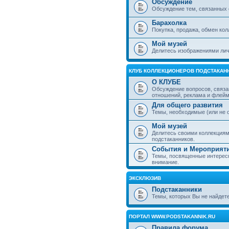
Обсуждение
Обсуждение тем, связанных 
Барахолка
Покупка, продажа, обмен ко
Мой музей
Делитесь изображениями лич
КЛУБ КОЛЛЕКЦИОНЕРОВ ПОДСТАКАН
О КЛУБЕ
Обсуждение вопросов, связа
отношений, реклама и флей
Для общего развития
Темы, необходимые (или не 
Мой музей
Делитесь своими коллекция
подстаканников.
События и Мероприят
Темы, посвященные интересн
внимание.
ЭКСКЛЮЗИВ
Подстаканники
Темы, которых Вы не найдет
ПОРТАЛ WWW.PODSTAKANNIK.RU
Правила форума