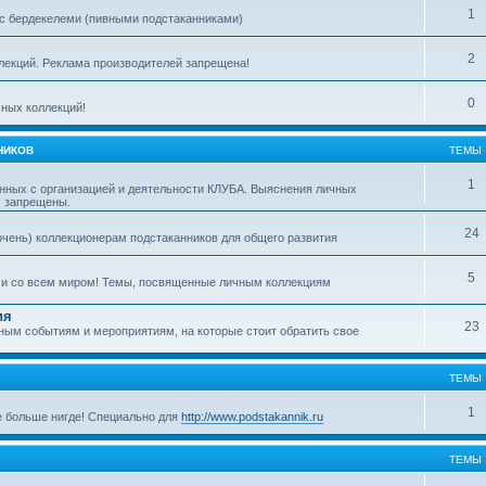
1
с бердекелеми (пивными подстаканниками)
2
ллекций. Реклама производителей запрещена!
0
ных коллекций!
НИКОВ
ТЕМЫ
1
нных с организацией и деятельности КЛУБА. Выяснения личных
м запрещены.
24
очень) коллекционерам подстаканников для общего развития
5
ми со всем миром! Темы, посвященные личным коллекциям
ия
23
ым событиям и мероприятиям, на которые стоит обратить свое
ТЕМЫ
1
е больше нигде! Специально для
http://www.podstakannik.ru
ТЕМЫ