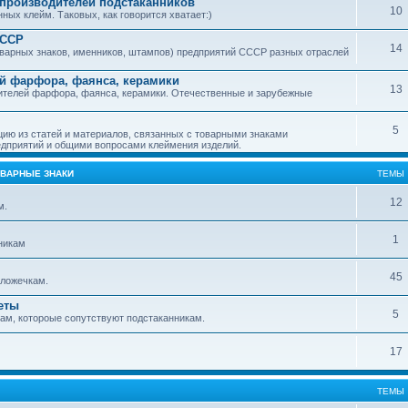
производителей подстаканников
10
ых клейм. Таковых, как говорится хватает:)
СССР
14
варных знаков, именников, штампов) предприятий СССР разных отраслей
й фарфора, фаянса, керамики
13
ителей фарфора, фаянса, керамики. Отечественные и зарубежные
5
ю из статей и материалов, связанных с товарными знаками
дприятий и общими вопросами клеймения изделий.
ОВАРНЫЕ ЗНАКИ
ТЕМЫ
12
м.
1
никам
45
ложечкам.
еты
5
м, котороые сопутствуют подстаканникам.
17
ТЕМЫ