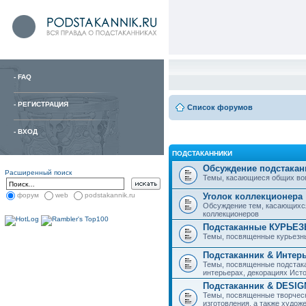
-
FAQ
-
РЕГИСТРАЦИЯ
Список форумов
-
ВХОД
ПОДСТАКАННИКИ
Обсуждение подстакан
Расширенный поиск
Темы, касающиеся общих вопро
Уголок коллекционера
форум
web
podstakannik.ru
Обсуждение тем, касающихся
коллекционеров
Подстаканные КУРЬЕ
Темы, посвященные курьезн
Подстаканник & Интер
Темы, посвященные подстака
интерьерах, декорациях Исто
Подстаканник & DESIG
Темы, посвященные творческ
изготовления, а также худож