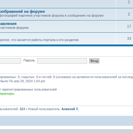
1
зображений на форуме
2
фотографий /картинок участников форума в сообщениях на форуме
равления
17
участников форума
33
рочее, что касается работы портала и его разделов
Пароль:
рированных: 0, скрытых: 0 и гостей: 8 (основано на активности пользователей за после
 было Пн апр 29, 2024 1:54 pm
т зарегистрированных пользователей
дераторы
льзователей:
323
• Новый пользователь:
Алексей Т.