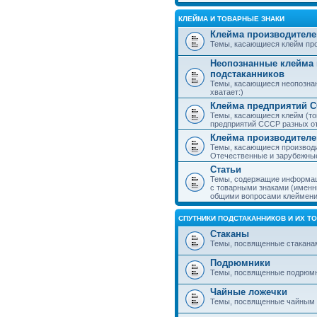
КЛЕЙМА И ТОВАРНЫЕ ЗНАКИ
Клейма производителе
Темы, касающиеся клейм про
Неопознанные клейма 
подстаканников
Темы, касающиеся неопознан
хватает:)
Клейма предприятий 
Темы, касающиеся клейм (то
предприятий СССР разных о
Клейма производителе
Темы, касающиеся производи
Отечественные и зарубежные
Статьи
Темы, содержащие информаци
с товарными знаками (именн
общими вопросами клеймени
СПУТНИКИ ПОДСТАКАННИКОВ И ИХ Т
Стаканы
Темы, посвященные стакана
Подрюмники
Темы, посвященные подрюм
Чайные ложечки
Темы, посвященные чайным 