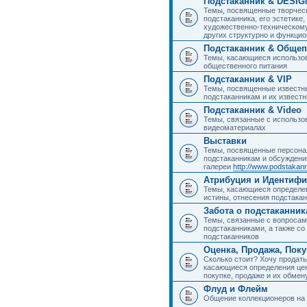
Подстаканник & DESIG
Темы, посвященные творчес
подстаканника, его эстетике,
художественно-техническому
других структурно и функци
Подстаканник & Общеп
Темы, касающиеся использов
общественного питания
Подстаканник & VIP
Темы, посвященные известны
подстаканникам и их извест
Подстаканник & Video
Темы, связанные с использо
видеоматериалах
Выставки
Темы, посвященные персона
подстаканникам и обсуждени
галереи
http://www.podstakann
Атрибуция и Идентиф
Темы, касающиеся определен
истины, отнесения подстакан
Забота о подстаканник
Темы, связанные с вопросами
подстаканниками, а также с
подстаканников
Оценка, Продажа, Пок
Сколько стоит? Хочу продать
касающиеся определения цен
покупке, продаже и их обмену
Флуд и Флейм
Общение коллекционеров на 