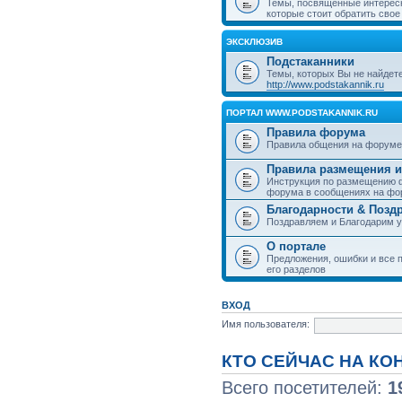
Темы, посвященные интерес
которые стоит обратить свое
ЭКСКЛЮЗИВ
Подстаканники
Темы, которых Вы не найдет
http://www.podstakannik.ru
ПОРТАЛ WWW.PODSTAKANNIK.RU
Правила форума
Правила общения на форуме
Правила размещения и
Инструкция по размещению ф
форума в сообщениях на фо
Благодарности & Позд
Поздравляем и Благодарим 
О портале
Предложения, ошибки и все п
его разделов
ВХОД
Имя пользователя:
КТО СЕЙЧАС НА К
Всего посетителей:
1