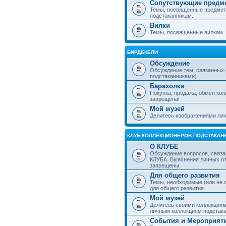
Сопутствующие предм
Темы, посвященные предмет
подстаканникам.
Вилки
Темы, посвященные вилкам.
БИРДЕКЕЛИ
Обсуждение
Обсуждение тем, связанных
подстаканниками)
Барахолка
Покупка, продажа, обмен ко
запрещена!
Мой музей
Делитесь изображениями лич
КЛУБ КОЛЛЕКЦИОНЕРОВ ПОДСТАКАН
О КЛУБЕ
Обсуждение вопросов, связа
КЛУБА. Выяснения личных о
запрещены.
Для общего развития
Темы, необходимые (или не 
для общего развития
Мой музей
Делитесь своими коллекция
личным коллекциям подстака
События и Мероприят