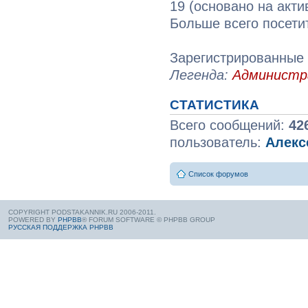
19 (основано на акти
Больше всего посети
Зарегистрированные 
Легенда:
Админист
СТАТИСТИКА
Всего сообщений:
42
пользователь:
Алекс
Список форумов
COPYRIGHT PODSTAKANNIK.RU 2006-2011.
POWERED BY
PHPBB
® FORUM SOFTWARE © PHPBB GROUP
РУССКАЯ ПОДДЕРЖКА PHPBB