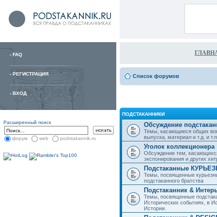
ГЛАВН
-
FAQ
-
РЕГИСТРАЦИЯ
Список форумов
-
ВХОД
ПОДСТАКАННИКИ
Расширенный поиск
Обсуждение подстакан
Темы, касающиеся общих воп
выпуска, материал и т.д. и т.п.
форум
web
podstakannik.ru
Уголок коллекционера
Обсуждение тем, касающихся
экспонирования и других хи
Подстаканные КУРЬЕ
Темы, посвященные курьезн
подстаканного братства
Подстаканник & Интер
Темы, посвященные подстака
Исторических событиях, в И
Истории.