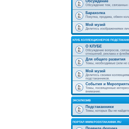
Обсуждение
Обсуждение тем, связанных 
Барахолка
Покупка, продажа, обмен ко
Мой музей
Делитесь изображениями лич
КЛУБ КОЛЛЕКЦИОНЕРОВ ПОДСТАКАН
О КЛУБЕ
Обсуждение вопросов, связа
отношений, реклама и флей
Для общего развития
Темы, необходимые (или не 
Мой музей
Делитесь своими коллекция
подстаканников.
События и Мероприят
Темы, посвященные интересн
внимание.
ЭКСКЛЮЗИВ
Подстаканники
Темы, которых Вы не найдет
ПОРТАЛ WWW.PODSTAKANNIK.RU
Правила форума