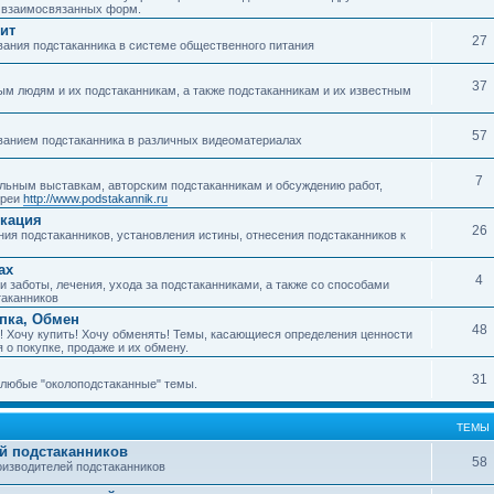
о взаимосвязанных форм.
ит
27
ания подстаканника в системе общественного питания
37
м людям и их подстаканникам, а также подстаканникам и их известным
57
ванием подстаканника в различных видеоматериалах
7
ьным выставкам, авторским подстаканникам и обсуждению работ,
ереи
http://www.podstakannik.ru
икация
26
ия подстаканников, установления истины, отнесения подстаканников к
ах
4
 заботы, лечения, ухода за подстаканниками, а также со способами
таканников
упка, Обмен
48
! Хочу купить! Хочу обменять! Темы, касающиеся определения ценности
 о покупке, продаже и их обмену.
31
любые "околоподстаканные" темы.
ТЕМЫ
й подстаканников
58
изводителей подстаканников