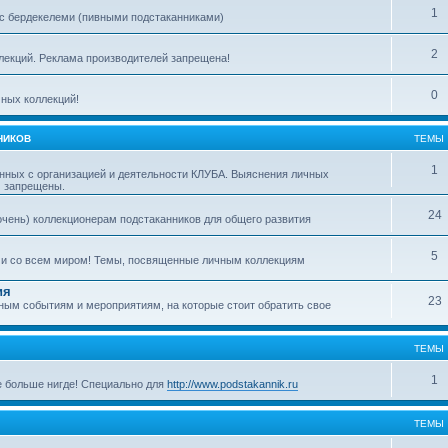
1
с бердекелеми (пивными подстаканниками)
2
ллекций. Реклама производителей запрещена!
0
ных коллекций!
НИКОВ
ТЕМЫ
1
нных с организацией и деятельности КЛУБА. Выяснения личных
м запрещены.
24
очень) коллекционерам подстаканников для общего развития
5
ми со всем миром! Темы, посвященные личным коллекциям
ия
23
ым событиям и мероприятиям, на которые стоит обратить свое
ТЕМЫ
1
е больше нигде! Специально для
http://www.podstakannik.ru
ТЕМЫ