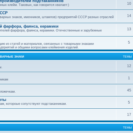
производителей подстаканников
10
ых клейм. Таковых, как говорится хватает:)
СССР
14
варных знаков, именников, штампов) предприятий СССР разных отраслей
й фарфора, фаянса, керамики
13
ителей фарфора, фаянса, керамики. Отечественные и зарубежные
5
ю из статей и материалов, связанных с товарными знаками
дприятий и общими вопросами клеймения изделий.
ОВАРНЫЕ ЗНАКИ
ТЕМЫ
12
м.
1
никам
45
ложечкам.
еты
5
м, котороые сопутствуют подстаканникам.
17
ТЕМЫ