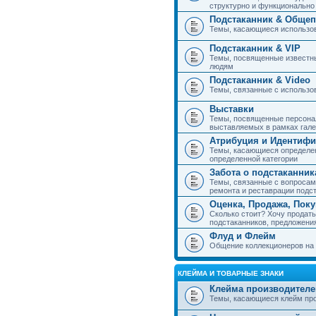
структурно и функциональн
Подстаканник & Общеп
Темы, касающиеся использов
Подстаканник & VIP
Темы, посвященные известны
людям
Подстаканник & Video
Темы, связанные с использо
Выставки
Темы, посвященные персонал
выставляемых в рамках гал
Атрибуция и Идентиф
Темы, касающиеся определен
определенной категории
Забота о подстаканник
Темы, связанные с вопросами
ремонта и реставрации подс
Оценка, Продажа, Пок
Сколько стоит? Хочу продать
подстаканников, предложения
Флуд и Флейм
Общение коллекционеров на 
КЛЕЙМА И ТОВАРНЫЕ ЗНАКИ
Клейма производителе
Темы, касающиеся клейм про