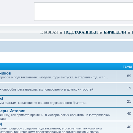
ГЛАВНАЯ
ПОДСТАКАННИКИ
БИРДЕКЕЛИ
ТЕМЫ
ников
89
сов о подстаканниках: модели, годы выпуска, материал и т.д. и т.п...
19
 способов реставрации, экспонирования и других хитростей
ЗЫ
21
ым фактам, касающихся нашего подстаканного братства
ьеры Истории
40
ннику, как примете времени, в Исторических событиях, в Исторических
рии.
N
40
ому процессу создания подстаканника, его эстетике, технологиям
ественно-техническому проектированию подстаканников и других