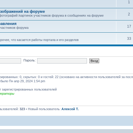
1
зображений на форуме
2
фотографий /картинок участников форума в сообщениях на форуме
равления
17
участников форума
33
рочее, что касается работы портала и его разделов
Пароль:
трированных: 0, скрытых: 0 и гостей: 22 (основано на активности пользователей за пос
 было Пн апр 29, 2024 1:54 pm
т зарегистрированных пользователей
дераторы
льзователей:
323
• Новый пользователь:
Алексей Т.