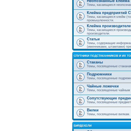
Неопознанные клейма 
Темы, касающиеся неопознанн
Клейма предприятий 
Темы, касающиеся клейм (то
промышленности.
Клейма производителе
Темы, касающиеся производ
производители.
Статьи
Темы, содержащие информаци
(именниками, штампами) пре
СПУТНИКИ ПОДСТАКАННИКОВ И ИХ Т
Стаканы
Темы, посвященные стакана
Подрюмники
Темы, посвященные подрюм
Чайные ложечки
Темы, посвященные чайным 
Сопутствующие предм
Темы, посвященные предмета
Вилки
Темы, посвященные вилкам.
БИРДЕКЕЛИ