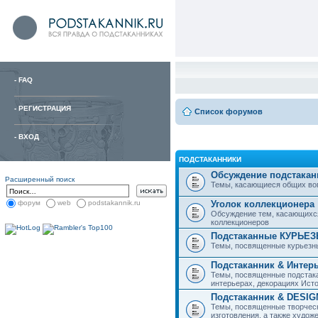
-
FAQ
-
РЕГИСТРАЦИЯ
Список форумов
-
ВХОД
ПОДСТАКАННИКИ
Обсуждение подстакан
Расширенный поиск
Темы, касающиеся общих вопро
Уголок коллекционера
форум
web
podstakannik.ru
Обсуждение тем, касающихся
коллекционеров
Подстаканные КУРЬЕ
Темы, посвященные курьезн
Подстаканник & Интер
Темы, посвященные подстака
интерьерах, декорациях Исто
Подстаканник & DESIG
Темы, посвященные творческ
изготовления, а также худож