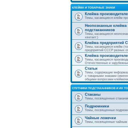
КЛЕЙМА И ТОВАРНЫЕ ЗНАКИ
Клейма производителе
Темы, касающиеся клейм про
Неопознанные клейма 
подстаканников
Темы, касающиеся неопознан
хватает:)
Клейма предприятий 
Темы, касающиеся клейм (то
предприятий СССР разных о
Клейма производителе
Темы, касающиеся производи
Отечественные и зарубежные
Статьи
Темы, содержащие информаци
с товарными знаками (именн
общими вопросами клеймени
СПУТНИКИ ПОДСТАКАННИКОВ И ИХ Т
Стаканы
Темы, посвященные стакана
Подрюмники
Темы, посвященные подрюм
Чайные ложечки
Темы, посвященные чайным 