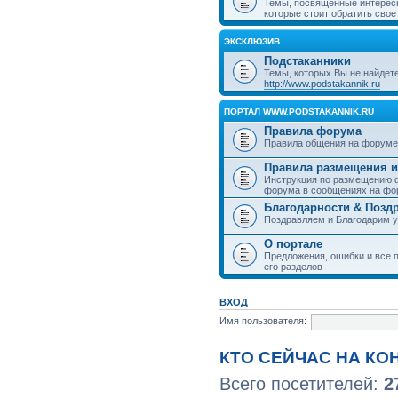
Темы, посвященные интерес
которые стоит обратить свое
ЭКСКЛЮЗИВ
Подстаканники
Темы, которых Вы не найдет
http://www.podstakannik.ru
ПОРТАЛ WWW.PODSTAKANNIK.RU
Правила форума
Правила общения на форуме
Правила размещения и
Инструкция по размещению ф
форума в сообщениях на фо
Благодарности & Позд
Поздравляем и Благодарим 
О портале
Предложения, ошибки и все п
его разделов
ВХОД
Имя пользователя:
КТО СЕЙЧАС НА К
Всего посетителей:
2