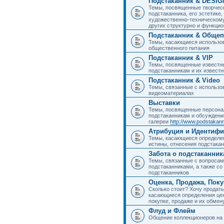
Подстаканник & DESIG
Темы, посвященные творчес
подстаканника, его эстетике,
художественно-техническому
других структурно и функци
Подстаканник & Общеп
Темы, касающиеся использов
общественного питания
Подстаканник & VIP
Темы, посвященные известны
подстаканникам и их извест
Подстаканник & Video
Темы, связанные с использо
видеоматериалах
Выставки
Темы, посвященные персона
подстаканникам и обсуждени
галереи
http://www.podstakann
Атрибуция и Идентиф
Темы, касающиеся определен
истины, отнесения подстакан
Забота о подстаканник
Темы, связанные с вопросами
подстаканниками, а также с
подстаканников
Оценка, Продажа, Пок
Сколько стоит? Хочу продать
касающиеся определения цен
покупке, продаже и их обмену
Флуд и Флейм
Общение коллекционеров на 