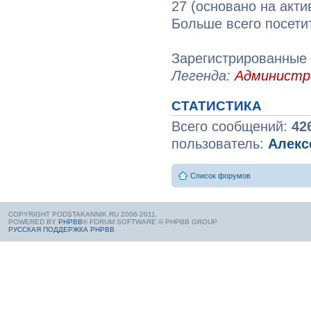
27 (основано на акти
Больше всего посети
Зарегистрированные 
Легенда:
Админист
СТАТИСТИКА
Всего сообщений:
42
пользователь:
Алекс
Список форумов
COPYRIGHT PODSTAKANNIK.RU 2006-2011.
POWERED BY
PHPBB
® FORUM SOFTWARE © PHPBB GROUP
РУССКАЯ ПОДДЕРЖКА PHPBB