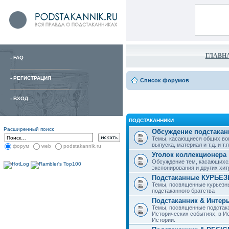
ГЛАВН
-
FAQ
-
РЕГИСТРАЦИЯ
Список форумов
-
ВХОД
ПОДСТАКАННИКИ
Расширенный поиск
Обсуждение подстакан
Темы, касающиеся общих воп
выпуска, материал и т.д. и т.п.
форум
web
podstakannik.ru
Уголок коллекционера
Обсуждение тем, касающихся
экспонирования и других хи
Подстаканные КУРЬЕ
Темы, посвященные курьезн
подстаканного братства
Подстаканник & Интер
Темы, посвященные подстака
Исторических событиях, в И
Истории.