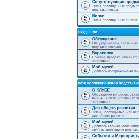
Сопутствующие предм
Темы, посвященные предмет
подстаканникам.
Вилки
Темы, посвященные вилкам.
БИРДЕКЕЛИ
Обсуждение
Обсуждение тем, связанных
подстаканниками)
Барахолка
Покупка, продажа, обмен ко
запрещена!
Мой музей
Делитесь изображениями лич
КЛУБ КОЛЛЕКЦИОНЕРОВ ПОДСТАКАН
О КЛУБЕ
Обсуждение вопросов, связа
КЛУБА. Выяснения личных о
запрещены.
Для общего развития
Темы, необходимые (или не 
для общего развития
Мой музей
Делитесь своими коллекция
личным коллекциям подстака
События и Мероприят