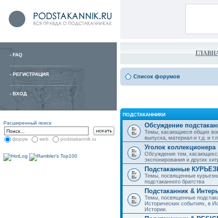
ГЛАВН
-
FAQ
-
РЕГИСТРАЦИЯ
Список форумов
-
ВХОД
ПОДСТАКАННИКИ
Расширенный поиск
Обсуждение подстакан
Темы, касающиеся общих воп
выпуска, материал и т.д. и т.п.
форум
web
podstakannik.ru
Уголок коллекционера
Обсуждение тем, касающихся
экспонирования и других хи
Подстаканные КУРЬЕ
Темы, посвященные курьезн
подстаканного братства
Подстаканник & Интер
Темы, посвященные подстака
Исторических событиях, в И
Истории.