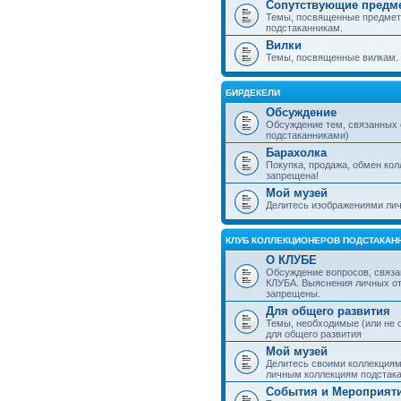
Сопутствующие предм
Темы, посвященные предмет
подстаканникам.
Вилки
Темы, посвященные вилкам.
БИРДЕКЕЛИ
Обсуждение
Обсуждение тем, связанных
подстаканниками)
Барахолка
Покупка, продажа, обмен ко
запрещена!
Мой музей
Делитесь изображениями лич
КЛУБ КОЛЛЕКЦИОНЕРОВ ПОДСТАКАН
О КЛУБЕ
Обсуждение вопросов, связа
КЛУБА. Выяснения личных о
запрещены.
Для общего развития
Темы, необходимые (или не 
для общего развития
Мой музей
Делитесь своими коллекция
личным коллекциям подстака
События и Мероприят