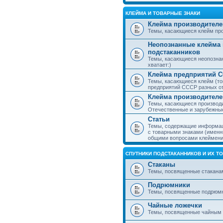
КЛЕЙМА И ТОВАРНЫЕ ЗНАКИ
Клейма производителе
Темы, касающиеся клейм про
Неопознанные клейма 
подстаканников
Темы, касающиеся неопознан
хватает:)
Клейма предприятий 
Темы, касающиеся клейм (то
предприятий СССР разных о
Клейма производителе
Темы, касающиеся производи
Отечественные и зарубежные
Статьи
Темы, содержащие информаци
с товарными знаками (именн
общими вопросами клеймени
СПУТНИКИ ПОДСТАКАННИКОВ И ИХ Т
Стаканы
Темы, посвященные стакана
Подрюмники
Темы, посвященные подрюм
Чайные ложечки
Темы, посвященные чайным 