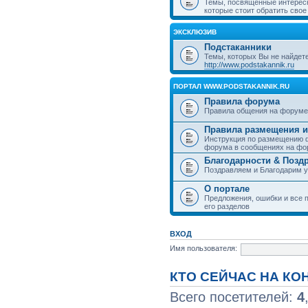
Темы, посвященные интерес
которые стоит обратить свое
ЭКСКЛЮЗИВ
Подстаканники
Темы, которых Вы не найдет
http://www.podstakannik.ru
ПОРТАЛ WWW.PODSTAKANNIK.RU
Правила форума
Правила общения на форуме
Правила размещения и
Инструкция по размещению ф
форума в сообщениях на фо
Благодарности & Позд
Поздравляем и Благодарим 
О портале
Предложения, ошибки и все п
его разделов
ВХОД
Имя пользователя:
КТО СЕЙЧАС НА К
Всего посетителей:
4