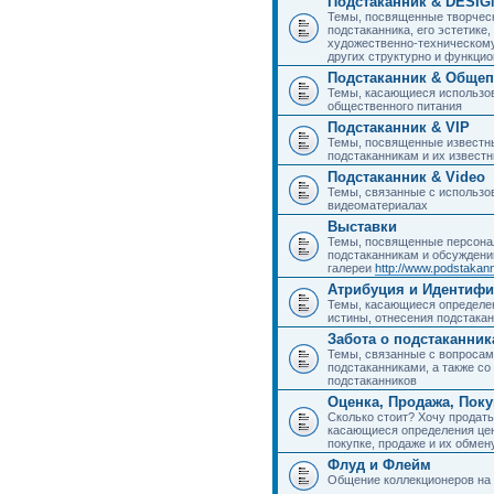
Подстаканник & DESIG
Темы, посвященные творчес
подстаканника, его эстетике,
художественно-техническому
других структурно и функци
Подстаканник & Общеп
Темы, касающиеся использов
общественного питания
Подстаканник & VIP
Темы, посвященные известны
подстаканникам и их извест
Подстаканник & Video
Темы, связанные с использо
видеоматериалах
Выставки
Темы, посвященные персона
подстаканникам и обсуждени
галереи
http://www.podstakann
Атрибуция и Идентиф
Темы, касающиеся определен
истины, отнесения подстакан
Забота о подстаканник
Темы, связанные с вопросами
подстаканниками, а также с
подстаканников
Оценка, Продажа, Пок
Сколько стоит? Хочу продать
касающиеся определения цен
покупке, продаже и их обмену
Флуд и Флейм
Общение коллекционеров на 