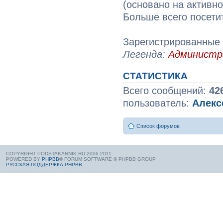
(основано на активн
Больше всего посети
Зарегистрированные 
Легенда:
Админист
СТАТИСТИКА
Всего сообщений:
42
пользователь:
Алекс
Список форумов
COPYRIGHT PODSTAKANNIK.RU 2006-2011.
POWERED BY
PHPBB
® FORUM SOFTWARE © PHPBB GROUP
РУССКАЯ ПОДДЕРЖКА PHPBB