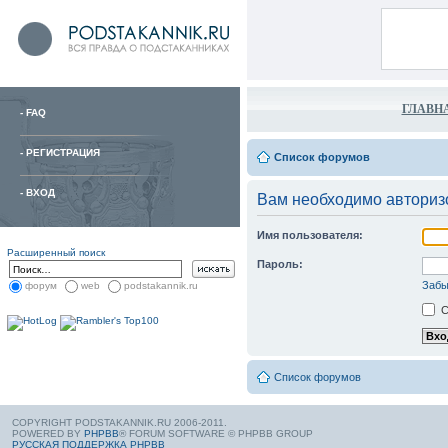
ГЛАВН
-
FAQ
-
РЕГИСТРАЦИЯ
Список форумов
-
ВХОД
Вам необходимо авториз
Имя пользователя:
Расширенный поиск
Пароль:
Забы
форум
web
podstakannik.ru
С
Список форумов
COPYRIGHT PODSTAKANNIK.RU 2006-2011.
POWERED BY
PHPBB
® FORUM SOFTWARE © PHPBB GROUP
РУССКАЯ ПОДДЕРЖКА PHPBB