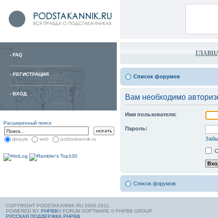
ГЛАВН
-
FAQ
-
РЕГИСТРАЦИЯ
Список форумов
-
ВХОД
Вам необходимо авторизо
Имя пользователя:
Расширенный поиск
Пароль:
Забы
форум
web
podstakannik.ru
С
Список форумов
COPYRIGHT PODSTAKANNIK.RU 2006-2011.
POWERED BY
PHPBB
® FORUM SOFTWARE © PHPBB GROUP
РУССКАЯ ПОДДЕРЖКА PHPBB