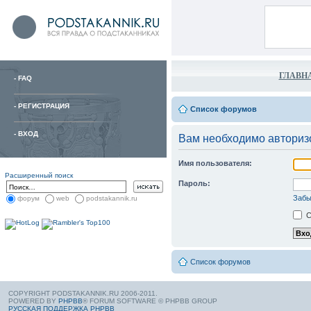
ГЛАВН
-
FAQ
-
РЕГИСТРАЦИЯ
Список форумов
-
ВХОД
Вам необходимо авторизо
Имя пользователя:
Расширенный поиск
Пароль:
Забы
форум
web
podstakannik.ru
С
Список форумов
COPYRIGHT PODSTAKANNIK.RU 2006-2011.
POWERED BY
PHPBB
® FORUM SOFTWARE © PHPBB GROUP
РУССКАЯ ПОДДЕРЖКА PHPBB