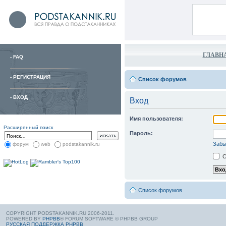
ГЛАВН
-
FAQ
-
РЕГИСТРАЦИЯ
Список форумов
-
ВХОД
Вход
Имя пользователя:
Расширенный поиск
Пароль:
Забы
форум
web
podstakannik.ru
С
Список форумов
COPYRIGHT PODSTAKANNIK.RU 2006-2011.
POWERED BY
PHPBB
® FORUM SOFTWARE © PHPBB GROUP
РУССКАЯ ПОДДЕРЖКА PHPBB