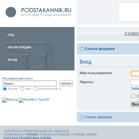
ГЛАВН
-
FAQ
-
РЕГИСТРАЦИЯ
Список форумов
-
ВХОД
Вход
Имя пользователя:
Расширенный поиск
Пароль:
Забы
форум
web
podstakannik.ru
С
Список форумов
COPYRIGHT PODSTAKANNIK.RU 2006-2011.
POWERED BY
PHPBB
® FORUM SOFTWARE © PHPBB GROUP
РУССКАЯ ПОДДЕРЖКА PHPBB