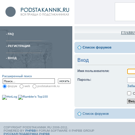
ГЛАВН
-
FAQ
-
РЕГИСТРАЦИЯ
Список форумов
-
ВХОД
Вход
Имя пользователя:
Расширенный поиск
Пароль:
Забы
форум
web
podstakannik.ru
С
Список форумов
COPYRIGHT PODSTAKANNIK.RU 2006-2011.
POWERED BY
PHPBB
® FORUM SOFTWARE © PHPBB GROUP
РУССКАЯ ПОДДЕРЖКА PHPBB