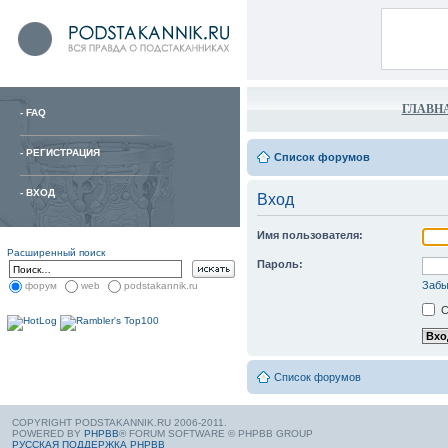
ГЛАВН
-
FAQ
-
РЕГИСТРАЦИЯ
Список форумов
-
ВХОД
Вход
Имя пользователя:
Расширенный поиск
Пароль:
Забы
форум
web
podstakannik.ru
С
Список форумов
COPYRIGHT PODSTAKANNIK.RU 2006-2011.
POWERED BY
PHPBB
® FORUM SOFTWARE © PHPBB GROUP
РУССКАЯ ПОДДЕРЖКА PHPBB