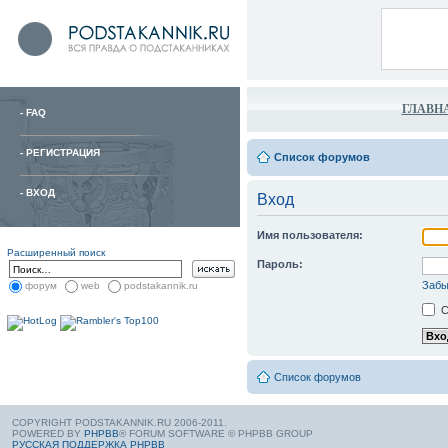
ГЛАВН
-
FAQ
-
РЕГИСТРАЦИЯ
Список форумов
-
ВХОД
Вход
Имя пользователя:
Расширенный поиск
Пароль:
Забы
форум
web
podstakannik.ru
С
Список форумов
COPYRIGHT PODSTAKANNIK.RU 2006-2011.
POWERED BY
PHPBB
® FORUM SOFTWARE © PHPBB GROUP
РУССКАЯ ПОДДЕРЖКА PHPBB