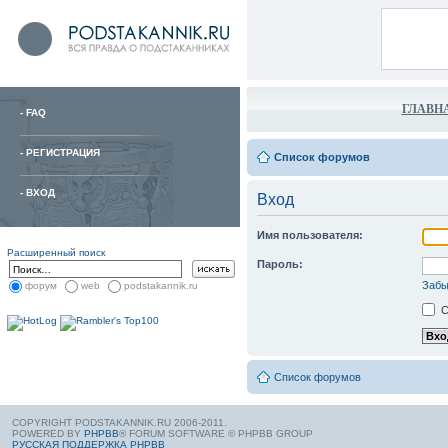
ГЛАВН
-
FAQ
-
РЕГИСТРАЦИЯ
Список форумов
-
ВХОД
Вход
Имя пользователя:
Расширенный поиск
Пароль:
Забы
форум
web
podstakannik.ru
С
Список форумов
COPYRIGHT PODSTAKANNIK.RU 2006-2011.
POWERED BY
PHPBB
® FORUM SOFTWARE © PHPBB GROUP
РУССКАЯ ПОДДЕРЖКА PHPBB