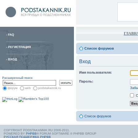
ГЛАВН
-
FAQ
-
РЕГИСТРАЦИЯ
Список форумов
-
ВХОД
Вход
Имя пользователя:
Расширенный поиск
Пароль:
Забы
форум
web
podstakannik.ru
С
Список форумов
COPYRIGHT PODSTAKANNIK.RU 2006-2011.
POWERED BY
PHPBB
® FORUM SOFTWARE © PHPBB GROUP
РУССКАЯ ПОДДЕРЖКА PHPBB