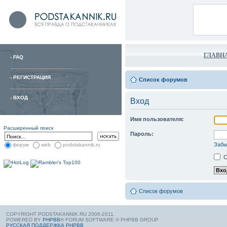
ГЛАВН
-
FAQ
-
РЕГИСТРАЦИЯ
Список форумов
-
ВХОД
Вход
Имя пользователя:
Расширенный поиск
Пароль:
Забы
форум
web
podstakannik.ru
С
Список форумов
COPYRIGHT PODSTAKANNIK.RU 2006-2011.
POWERED BY
PHPBB
® FORUM SOFTWARE © PHPBB GROUP
РУССКАЯ ПОДДЕРЖКА PHPBB