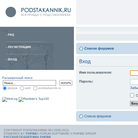
-
FAQ
-
РЕГИСТРАЦИЯ
Список форумов
-
ВХОД
Вход
Имя пользователя:
Расширенный поиск
Пароль:
Забы
форум
web
podstakannik.ru
С
Список форумов
COPYRIGHT PODSTAKANNIK.RU 2006-2011.
POWERED BY
PHPBB
® FORUM SOFTWARE © PHPBB GROUP
РУССКАЯ ПОДДЕРЖКА PHPBB