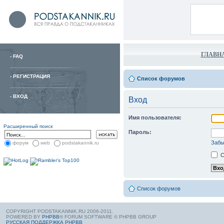
ГЛАВН
-
FAQ
-
РЕГИСТРАЦИЯ
Список форумов
-
ВХОД
Вход
Имя пользователя:
Расширенный поиск
Пароль:
Забы
форум
web
podstakannik.ru
С
Список форумов
COPYRIGHT PODSTAKANNIK.RU 2006-2011.
POWERED BY
PHPBB
® FORUM SOFTWARE © PHPBB GROUP
РУССКАЯ ПОДДЕРЖКА PHPBB