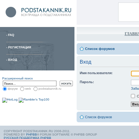
ГЛАВН
-
FAQ
-
РЕГИСТРАЦИЯ
Список форумов
-
ВХОД
Вход
Имя пользователя:
Расширенный поиск
Пароль:
Забы
форум
web
podstakannik.ru
С
Список форумов
COPYRIGHT PODSTAKANNIK.RU 2006-2011.
POWERED BY
PHPBB
® FORUM SOFTWARE © PHPBB GROUP
РУССКАЯ ПОДДЕРЖКА PHPBB