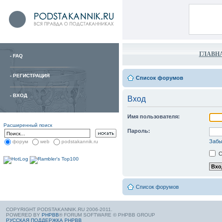
ГЛАВН
-
FAQ
-
РЕГИСТРАЦИЯ
Список форумов
-
ВХОД
Вход
Имя пользователя:
Расширенный поиск
Пароль:
Забы
форум
web
podstakannik.ru
С
Список форумов
COPYRIGHT PODSTAKANNIK.RU 2006-2011.
POWERED BY
PHPBB
® FORUM SOFTWARE © PHPBB GROUP
РУССКАЯ ПОДДЕРЖКА PHPBB