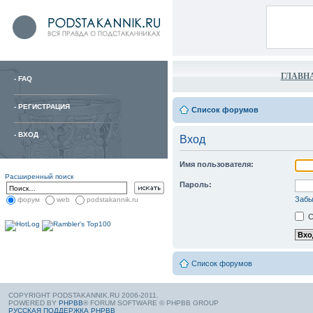
ГЛАВН
-
FAQ
-
РЕГИСТРАЦИЯ
Список форумов
-
ВХОД
Вход
Имя пользователя:
Расширенный поиск
Пароль:
Забы
форум
web
podstakannik.ru
С
Список форумов
COPYRIGHT PODSTAKANNIK.RU 2006-2011.
POWERED BY
PHPBB
® FORUM SOFTWARE © PHPBB GROUP
РУССКАЯ ПОДДЕРЖКА PHPBB