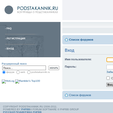
-
FAQ
-
РЕГИСТРАЦИЯ
Список форумов
-
ВХОД
Вход
Имя пользователя:
Расширенный поиск
Пароль:
Забы
форум
web
podstakannik.ru
С
Список форумов
COPYRIGHT PODSTAKANNIK.RU 2006-2011.
POWERED BY
PHPBB
® FORUM SOFTWARE © PHPBB GROUP
РУССКАЯ ПОДДЕРЖКА PHPBB