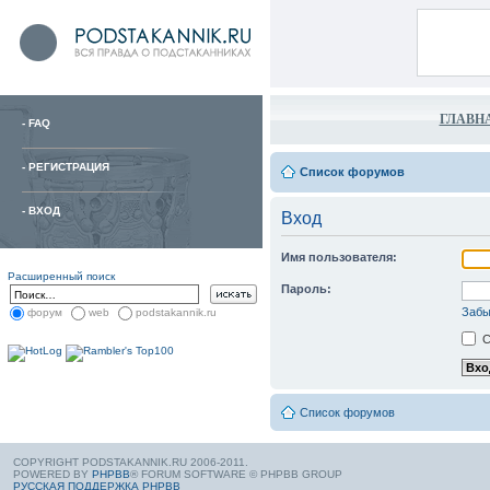
ГЛАВН
-
FAQ
-
РЕГИСТРАЦИЯ
Список форумов
-
ВХОД
Вход
Имя пользователя:
Расширенный поиск
Пароль:
Забы
форум
web
podstakannik.ru
С
Список форумов
COPYRIGHT PODSTAKANNIK.RU 2006-2011.
POWERED BY
PHPBB
® FORUM SOFTWARE © PHPBB GROUP
РУССКАЯ ПОДДЕРЖКА PHPBB