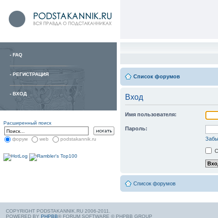
-
FAQ
-
РЕГИСТРАЦИЯ
Список форумов
-
ВХОД
Вход
Имя пользователя:
Расширенный поиск
Пароль:
Забы
форум
web
podstakannik.ru
С
Список форумов
COPYRIGHT PODSTAKANNIK.RU 2006-2011.
POWERED BY
PHPBB
® FORUM SOFTWARE © PHPBB GROUP