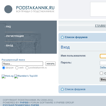
ГЛАВН
-
FAQ
-
РЕГИСТРАЦИЯ
Список форумов
-
ВХОД
Вход
Имя пользователя:
Расширенный поиск
Пароль:
Забы
форум
web
podstakannik.ru
С
Список форумов
COPYRIGHT PODSTAKANNIK.RU 2006-2011.
POWERED BY
PHPBB
® FORUM SOFTWARE © PHPBB GROUP
РУССКАЯ ПОДДЕРЖКА PHPBB