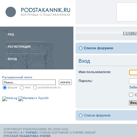
ГЛАВН
-
FAQ
-
РЕГИСТРАЦИЯ
Список форумов
-
ВХОД
Вход
Имя пользователя:
Расширенный поиск
Пароль:
Забы
форум
web
podstakannik.ru
С
Список форумов
COPYRIGHT PODSTAKANNIK.RU 2006-2011.
POWERED BY
PHPBB
® FORUM SOFTWARE © PHPBB GROUP
РУССКАЯ ПОДДЕРЖКА PHPBB