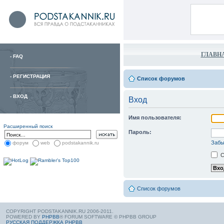
ГЛАВН
-
FAQ
-
РЕГИСТРАЦИЯ
Список форумов
-
ВХОД
Вход
Имя пользователя:
Расширенный поиск
Пароль:
Забы
форум
web
podstakannik.ru
С
Список форумов
COPYRIGHT PODSTAKANNIK.RU 2006-2011.
POWERED BY
PHPBB
® FORUM SOFTWARE © PHPBB GROUP
РУССКАЯ ПОДДЕРЖКА PHPBB